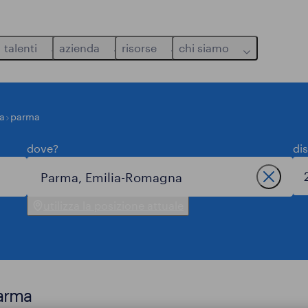
talenti
azienda
risorse
chi siamo
a
parma
dove?
di
utilizza la posizione attuale
parma