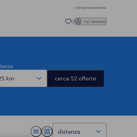
richiedi assistenza
0
my randstad
stanza
cerca 52 offerte