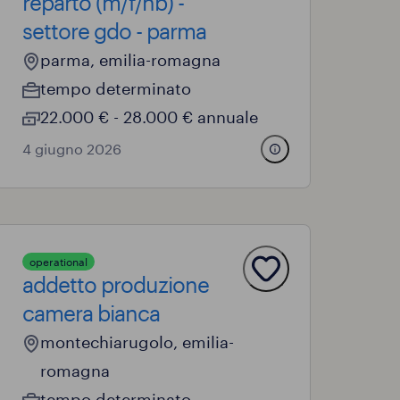
reparto (m/f/nb) -
settore gdo - parma
parma, emilia-romagna
tempo determinato
22.000 € - 28.000 € annuale
4 giugno 2026
operational
addetto produzione
camera bianca
montechiarugolo, emilia-
romagna
tempo determinato