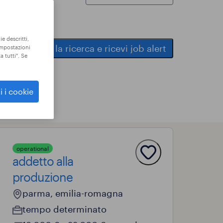
ie descritti,
salva la ricerca e ricevi job alert
"impostazioni
a tutti". Se
i i cookie
operational
addetto alla
produzione
parma, emilia-romagna
tempo determinato