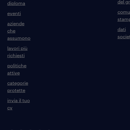
del g
diploma
comun
eventi
stam
aziende
dati
che
societ
assumono
lavori più
richiesti
politiche
attive
categorie
protette
invia il tuo
cv