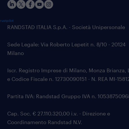
rustpilot
RANDSTAD ITALIA S.p.A. - Società Unipersonale
Sede Legale: Via Roberto Lepetit n. 8/10 - 20124
Milano
Iscr. Registro Imprese di Milano, Monza Brianza, 
e Codice Fiscale n. 12730090151 - N. REA MI-1581
Partita IVA: Randstad Gruppo IVA n. 105387509
Cap. Soc. € 27.110.320,00 i.v. - Direzione e
Coordinamento Randstad N.V.