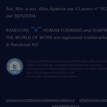
Aut. Min. e iscr. Albo Agenzie per il Lavoro n° 11
del 26/11/2004
RANDSTAD,
, HUMAN FORWARD and SHAPI
THE WORLD OF WORK are registered trademarks
© Randstad N.V.
In caso di inadempimento da parte della ApL delle disposiz
Codice di Condotta, è possibile presentare un reclamo
all’Organismo di Monitoraggio utilizzando una delle modali
descritte al seguente indirizzo web
https://odm-agenzielavoro.it/reclami
.
privacy
contattaci
cookies
segnalazioni
phishing
access
whistleblowing