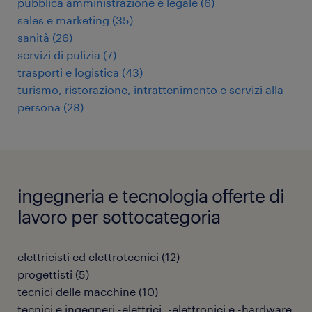
pubblica amministrazione e legale
(
6
)
sales e marketing
(
35
)
sanità
(
26
)
servizi di pulizia
(
7
)
trasporti e logistica
(
43
)
turismo, ristorazione, intrattenimento e servizi alla
persona
(
28
)
ingegneria e tecnologia offerte di
lavoro per sottocategoria
elettricisti ed elettrotecnici
(
12
)
progettisti
(
5
)
tecnici delle macchine
(
10
)
tecnici e ingegneri -elettrici, -elettronici e -hardware