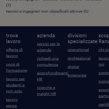
(
7
)
tecnici e ingegneri non classificati altrove
(
5
)
trova
azienda
divisioni
scop
lavoro
specializzate
Ran
servizi per le
offerte di
operational
chi s
aziende
lavoro
professional
lavor
richiedi una
corsi di
noi
consulenza
digital
formazione
sosten
approfondimenti
enterprise
lavoro per
HR
comp
studenti e
ricerche e
event
non solo
insight HR
partn
lavoro
certif
senza