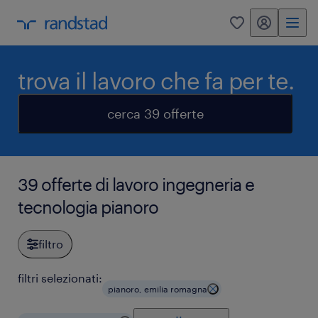
my randstad
0
trova il lavoro che fa per te.
cerca 39 offerte
39 offerte di lavoro ingegneria e
tecnologia pianoro
filtro
filtri selezionati:
pianoro, emilia romagna