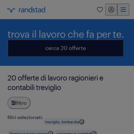
my randstad
0
trova il lavoro che fa per te.
cerca 20 offerte
20 offerte di lavoro ragionieri e
contabili treviglio
filtro
filtri selezionati:
treviglio, lombardia
finanza e assicurazioni
ragionieri e contabili