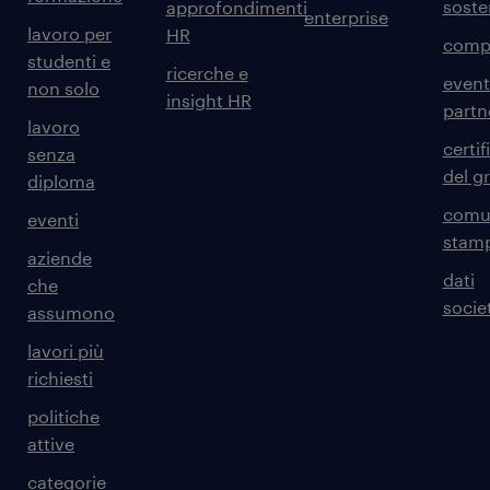
sosten
approfondimenti
enterprise
lavoro per
HR
comp
studenti e
ricerche e
event
non solo
insight HR
partn
lavoro
certif
senza
del g
diploma
comun
eventi
stam
aziende
dati
che
societ
assumono
lavori più
richiesti
politiche
attive
categorie