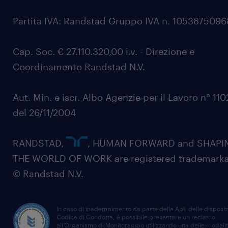
Partita IVA: Randstad Gruppo IVA n. 105387509
Cap. Soc. € 27.110.320,00 i.v. - Direzione e
Coordinamento Randstad N.V.
Aut. Min. e iscr. Albo Agenzie per il Lavoro n° 11
del 26/11/2004
RANDSTAD,
, HUMAN FORWARD and SHAPI
THE WORLD OF WORK are registered trademarks
© Randstad N.V.
In caso di inadempimento da parte della ApL delle disposiz
Codice di Condotta, è possibile presentare un reclamo
all’Organismo di Monitoraggio utilizzando una delle modali