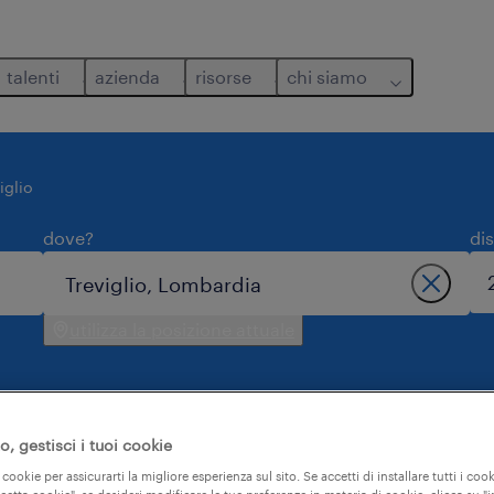
talenti
azienda
risorse
chi siamo
iglio
dove?
di
utilizza la posizione attuale
, gestisci i tuoi cookie
tutti i filtri
2
 cookie per assicurarti la migliore esperienza sul sito. Se accetti di installare tutti i cook