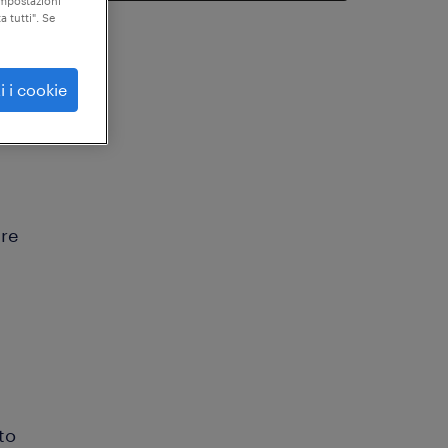
"impostazioni
a tutti". Se
i i cookie
ure
to