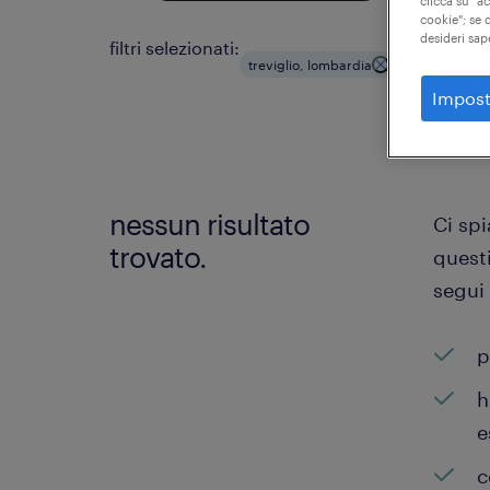
clicca su "a
cookie"; se d
desideri sap
filtri selezionati:
treviglio, lombardia
artigianato
Impost
nessun risultato
Ci sp
trovato.
questi
segui
p
h
e
c