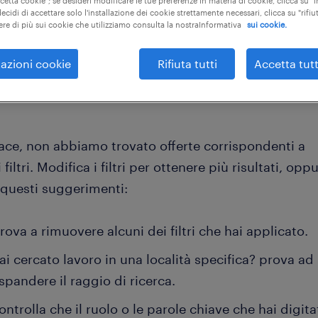
ccetta cookie"; se desideri modificare le tue preferenze in materia di cookie, clicca su 
ecidi di accettare solo l'installazione dei cookie strettamente necessari, clicca su "rifiut
ere di più sui cookie che utilizziamo consulta la nostraInformativa
sui cookie.
cancella tutto
azioni cookie
Rifiuta tutti
Accetta tutt
iace, non abbiamo trovato offerte corrispondenti a
 filtri. Modifica i filtri per ottenere più risultati, opp
 questi suggerimenti:
rova a rimuovere alcuni dei filtri che hai applicato.
ai cercato lavoro in una località specifica? prova ad
spandere il raggio di ricerca.
ontrolla che il ruolo o le parole chiave che hai digita