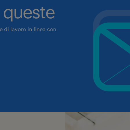
a queste
 di lavoro in linea con