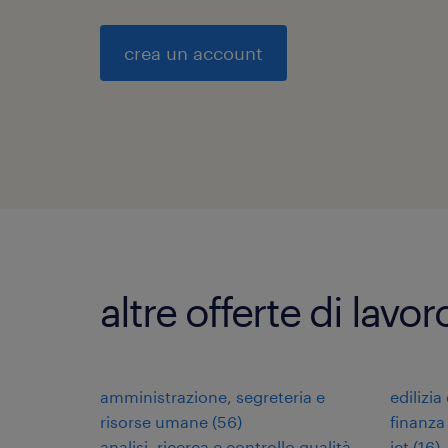
crea un account
altre offerte di lavo
amministrazione, segreteria e
edilizia
risorse umane
(
56
)
finanza
analisi, ricerca e controllo qualità
ict
(
16
)