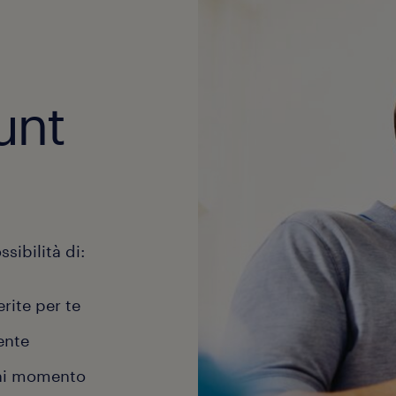
unt
sibilità di:
erite per te
ente
gni momento