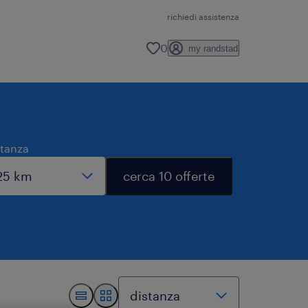
richiedi assistenza
0
my randstad
stanza
cerca 10 offerte