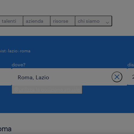
talenti
azienda
risorse
chi siamo
ist
lazio
roma
dove?
di
utilizza la posizione attuale
roma