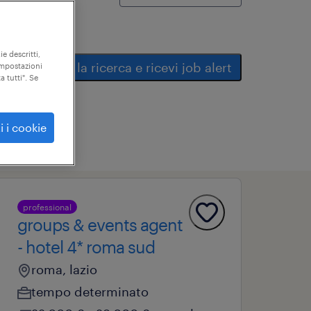
ie descritti,
salva la ricerca e ricevi job alert
"impostazioni
a tutti". Se
i i cookie
professional
groups & events agent
- hotel 4* roma sud
roma, lazio
tempo determinato