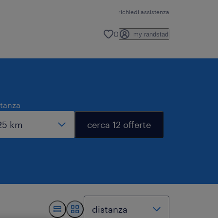
richiedi assistenza
0
my randstad
stanza
cerca 12 offerte