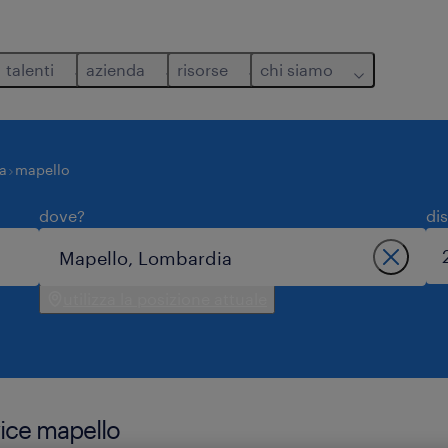
talenti
azienda
risorse
chi siamo
a
mapello
dove?
di
utilizza la posizione attuale
vice mapello