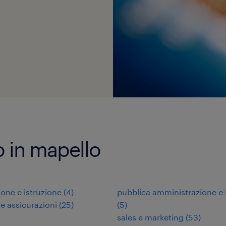
ro in mapello
one e istruzione
(
4
)
pubblica amministrazione e 
 e assicurazioni
(
25
)
(
5
)
sales e marketing
(
53
)