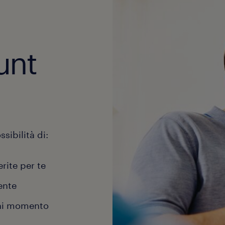
unt
sibilità di:
erite per te
ente
gni momento