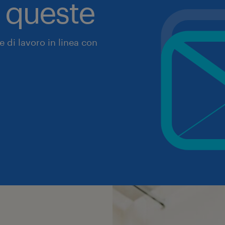
a queste
 di lavoro in linea con