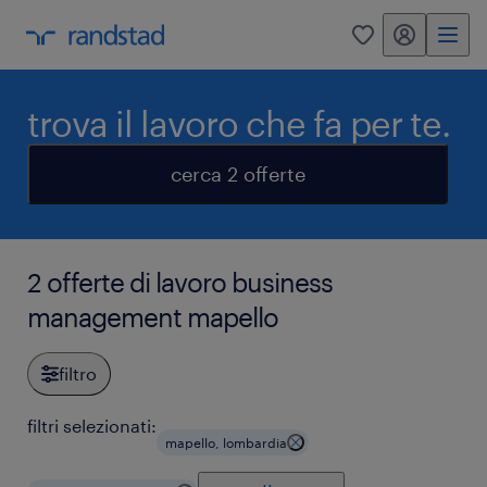
my randstad
0
trova il lavoro che fa per te.
cerca 2 offerte
2 offerte di lavoro business
management mapello
filtro
filtri selezionati:
mapello, lombardia