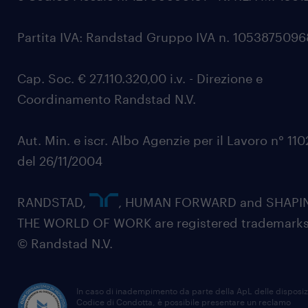
Partita IVA: Randstad Gruppo IVA n. 105387509
Cap. Soc. € 27.110.320,00 i.v. - Direzione e
Coordinamento Randstad N.V.
Aut. Min. e iscr. Albo Agenzie per il Lavoro n° 11
del 26/11/2004
RANDSTAD,
, HUMAN FORWARD and SHAPI
THE WORLD OF WORK are registered trademarks
© Randstad N.V.
In caso di inadempimento da parte della ApL delle disposiz
Codice di Condotta, è possibile presentare un reclamo