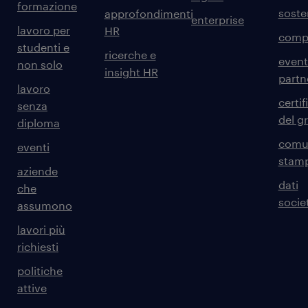
formazione
sosten
approfondimenti
enterprise
lavoro per
HR
comp
studenti e
ricerche e
event
non solo
insight HR
partn
lavoro
certif
senza
del g
diploma
comun
eventi
stam
aziende
dati
che
societ
assumono
lavori più
richiesti
politiche
attive