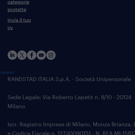
categorie
protette
invia il tuo
cv
rustpilot
RANDSTAD ITALIA S.p.A. - Società Unipersonale
Sede Legale: Via Roberto Lepetit n. 8/10 - 20124
Milano
Iscr. Registro Imprese di Milano, Monza Brianza, 
e Codice Fiscale n. 12730090151 - N. REA MI-1581