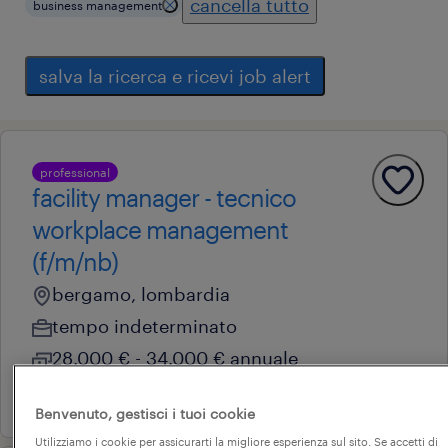
cancella tutto
business management
salva la ricerca e ricevi job alert
professional
facility manager - tecnico
workplace management
(f/m/nb)
bergamo, lombardia
tempo indeterminato
28.000 € - 34.000 € annuale
21 luglio 2026
Benvenuto, gestisci i tuoi cookie
Utilizziamo i cookie per assicurarti la migliore esperienza sul sito. Se accetti di