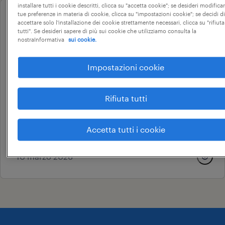
installare tutti i cookie descritti, clicca su "accetta cookie"; se desideri modificar
tue preferenze in materia di cookie, clicca su "impostazioni cookie"; se decidi di
professional
accettare solo l'installazione dei cookie strettamente necessari, clicca su "rifiuta
account manager – medium
tutti". Se desideri sapere di più sui cookie che utilizziamo consulta la
nostraInformativa
sui cookie.
and low voltage switchgear
Impostazioni cookie
urgnano, lombardia
Rifiuta tutti
tempo indeterminato
40.000 € - 50.000 € annuale
Accetta tutti i cookie
imequadri duestelle spa
10 marzo 2026