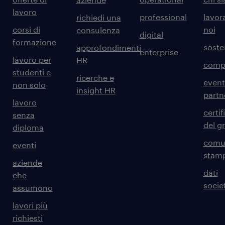
lavoro
professional
lavor
richiedi una
corsi di
noi
consulenza
digital
formazione
sosten
approfondimenti
enterprise
lavoro per
HR
comp
studenti e
ricerche e
event
non solo
insight HR
partn
lavoro
certif
senza
del g
diploma
comun
eventi
stam
aziende
dati
che
societ
assumono
lavori più
richiesti