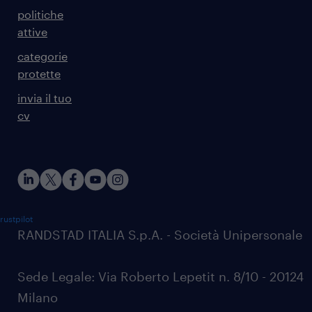
politiche
attive
categorie
protette
invia il tuo
cv
rustpilot
RANDSTAD ITALIA S.p.A. - Società Unipersonale
Sede Legale: Via Roberto Lepetit n. 8/10 - 20124
Milano