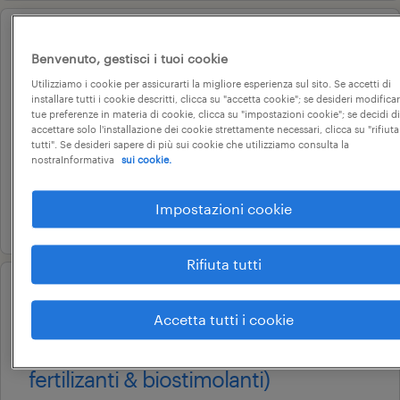
operational
Benvenuto, gestisci i tuoi cookie
geometra con partita iva
Utilizziamo i cookie per assicurarti la migliore esperienza sul sito. Se accetti di
(f/m/nb)
installare tutti i cookie descritti, clicca su "accetta cookie"; se desideri modificar
tue preferenze in materia di cookie, clicca su "impostazioni cookie"; se decidi di
arzignano, veneto
accettare solo l'installazione dei cookie strettamente necessari, clicca su "rifiuta
tutti". Se desideri sapere di più sui cookie che utilizziamo consulta la
altre tipologie contrattuali
nostraInformativa
sui cookie.
22.000 € - 28.000 € annuale
Impostazioni cookie
23 giugno 2026
Rifiuta tutti
professional
tecnico ambientale – impianto
Accetta tutti i cookie
gestione rifiuti (settore
fertilizanti & biostimolanti)