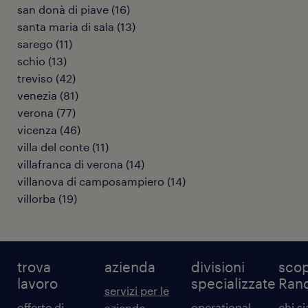
san donà di piave
(
16
)
santa maria di sala
(
13
)
sarego
(
11
)
schio
(
13
)
treviso
(
42
)
venezia
(
81
)
verona
(
77
)
vicenza
(
46
)
villa del conte
(
11
)
villafranca di verona
(
14
)
villanova di camposampiero
(
14
)
villorba
(
19
)
trova
azienda
divisioni
scop
lavoro
specializzate
Ran
servizi per le
offerte di
operational
chi s
aziende