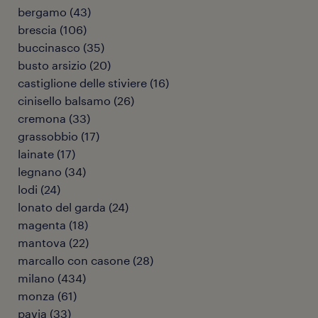
bergamo
(
43
)
brescia
(
106
)
buccinasco
(
35
)
busto arsizio
(
20
)
castiglione delle stiviere
(
16
)
cinisello balsamo
(
26
)
cremona
(
33
)
grassobbio
(
17
)
lainate
(
17
)
legnano
(
34
)
lodi
(
24
)
lonato del garda
(
24
)
magenta
(
18
)
mantova
(
22
)
marcallo con casone
(
28
)
milano
(
434
)
monza
(
61
)
pavia
(
33
)