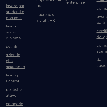
enterprise
lavoro per
HR
comp
studenti e
ricerche e
event
non solo
insight HR
partn
lavoro
certif
senza
del g
diploma
comun
eventi
stam
aziende
dati
che
societ
assumono
lavori più
richiesti
politiche
attive
categorie