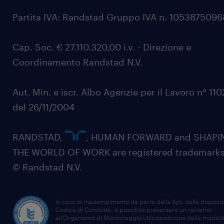
Partita IVA: Randstad Gruppo IVA n. 105387509
Cap. Soc. € 27.110.320,00 i.v. - Direzione e
Coordinamento Randstad N.V.
Aut. Min. e iscr. Albo Agenzie per il Lavoro n° 11
del 26/11/2004
RANDSTAD,
, HUMAN FORWARD and SHAPI
THE WORLD OF WORK are registered trademarks
© Randstad N.V.
In caso di inadempimento da parte della ApL delle disposiz
Codice di Condotta, è possibile presentare un reclamo
all’Organismo di Monitoraggio utilizzando una delle modali