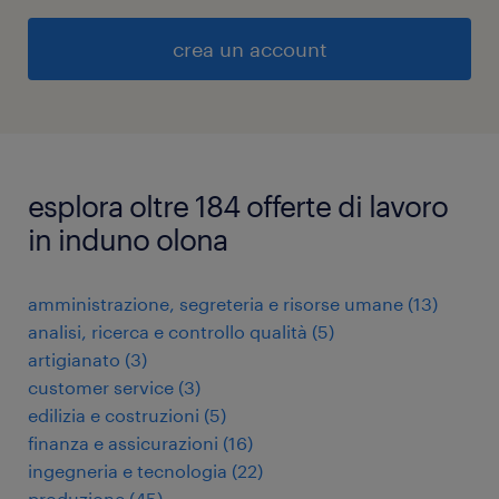
crea un account
esplora oltre 184 offerte di lavoro
in induno olona
amministrazione, segreteria e risorse umane
(
13
)
analisi, ricerca e controllo qualità
(
5
)
artigianato
(
3
)
customer service
(
3
)
edilizia e costruzioni
(
5
)
finanza e assicurazioni
(
16
)
ingegneria e tecnologia
(
22
)
produzione
(
45
)