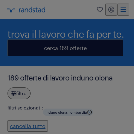
my randstad
0
trova il lavoro che fa per te.
cerca 189 offerte
189 offerte di lavoro induno olona
filtro
filtri selezionati:
induno olona, lombardia
cancella tutto