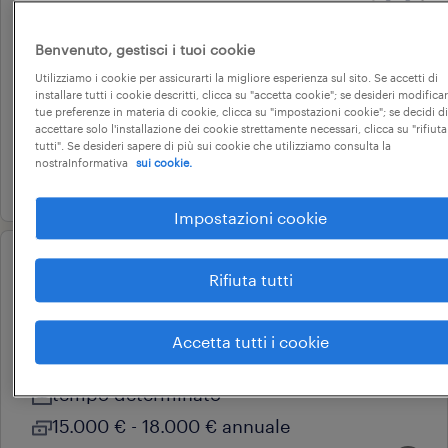
operaio addetto assemblaggio
(f/m/nb)
Benvenuto, gestisci i tuoi cookie
varese, lombardia
Utilizziamo i cookie per assicurarti la migliore esperienza sul sito. Se accetti di
installare tutti i cookie descritti, clicca su "accetta cookie"; se desideri modificar
tempo determinato
tue preferenze in materia di cookie, clicca su "impostazioni cookie"; se decidi di
accettare solo l'installazione dei cookie strettamente necessari, clicca su "rifiuta
22.000 € - 28.000 € annuale
tutti". Se desideri sapere di più sui cookie che utilizziamo consulta la
nostraInformativa
sui cookie.
30 luglio 2026
Impostazioni cookie
operational
Rifiuta tutti
cameriere ai piani di albergo
(f/m/nb)
Accetta tutti i cookie
varese, lombardia
tempo determinato
15.000 € - 18.000 € annuale