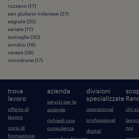
rozzano
(
17
)
san giuliano milanese
(
27
)
segrate
(
25
)
seriate
(
17
)
somaglia
(
30
)
sondrio
(
19
)
varese
(
26
)
vimodrone
(
17
)
trova
azienda
divisioni
scop
lavoro
specializzate
Ran
servizi per le
offerte di
operational
chi s
aziende
lavoro
professional
lavor
richiedi una
corsi di
noi
consulenza
digital
formazione
sosten
approfondimenti