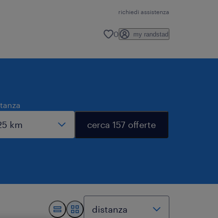
richiedi assistenza
0
my randstad
stanza
cerca 157 offerte