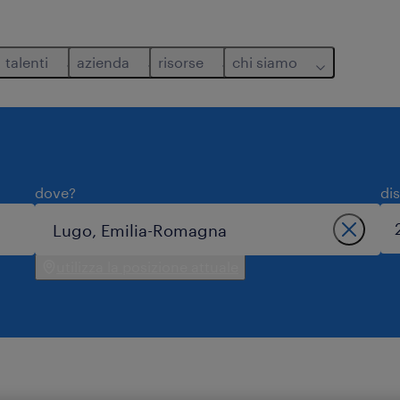
talenti
azienda
risorse
chi siamo
dove?
di
utilizza la posizione attuale