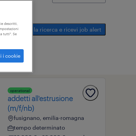
ie descritti,
salva la ricerca e ricevi job alert
"impostazioni
a tutti". Se
i i cookie
operational
addetti all'estrusione
(m/f/nb)
fusignano, emilia-romagna
tempo determinato