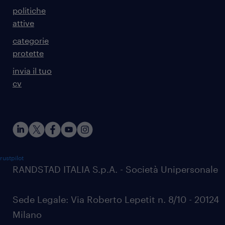
politiche
attive
categorie
protette
invia il tuo
cv
rustpilot
RANDSTAD ITALIA S.p.A. - Società Unipersonale
Sede Legale: Via Roberto Lepetit n. 8/10 - 20124
Milano