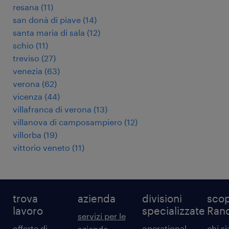
resana
(
11
)
san donà di piave
(
14
)
santa maria di sala
(
12
)
schio
(
11
)
treviso
(
27
)
venezia
(
63
)
verona
(
62
)
vicenza
(
44
)
villafranca di verona
(
13
)
villanova di camposampiero
(
12
)
villorba
(
19
)
vittorio veneto
(
11
)
trova
azienda
divisioni
scop
lavoro
specializzate
Ran
servizi per le
offerte di
operational
chi s
aziende