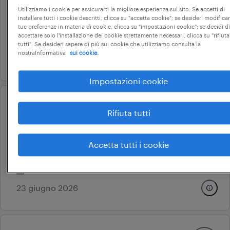
bassano del grappa, veneto
Utilizziamo i cookie per assicurarti la migliore esperienza sul sito. Se accetti di
installare tutti i cookie descritti, clicca su "accetta cookie"; se desideri modificar
tempo determinato
tue preferenze in materia di cookie, clicca su "impostazioni cookie"; se decidi di
accettare solo l'installazione dei cookie strettamente necessari, clicca su "rifiuta
28.000 € - 34.000 € annuale
tutti". Se desideri sapere di più sui cookie che utilizziamo consulta la
nostraInformativa
sui cookie.
18 maggio 2026
Impostazioni cookie
professional
Rifiuta tutti
tecnico commerciale eletrico
bassano del grappa, veneto
Accetta tutti i cookie
tempo determinato
28.000 € - 34.000 € annuale
23 giugno 2026