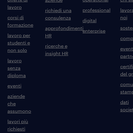
lavoro
professional
lavor
richiedi una
corsi di
noi
consulenza
digital
formazione
sosten
approfondimenti
enterprise
lavoro per
HR
comp
studenti e
ricerche e
event
non solo
insight HR
partn
lavoro
certif
senza
del g
diploma
comun
eventi
stam
aziende
dati
che
societ
assumono
lavori più
richiesti