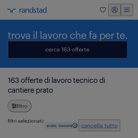
my randstad
0
trova il lavoro che fa per te.
cerca 163 offerte
163 offerte di lavoro tecnico di
cantiere prato
filtro
filtri selezionati:
cancella tutto
prato, toscana