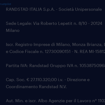
rustpilot
RANDSTAD ITALIA S.p.A. - Società Unipersonale
Sede Legale: Via Roberto Lepetit n. 8/10 - 20124
Milano
Iscr. Registro Imprese di Milano, Monza Brianza, 
e Codice Fiscale n. 12730090151 - N. REA MI-1581
Partita IVA: Randstad Gruppo IVA n. 105387509
Cap. Soc. € 27.110.320,00 i.v. - Direzione e
Coordinamento Randstad N.V.
Aut. Min. e iscr. Albo Agenzie per il Lavoro n° 11