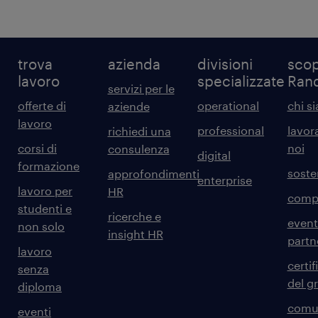
trova
azienda
divisioni
scop
lavoro
specializzate
Ran
servizi per le
offerte di
operational
chi s
aziende
lavoro
professional
lavor
richiedi una
corsi di
noi
consulenza
digital
formazione
sosten
approfondimenti
enterprise
lavoro per
HR
comp
studenti e
ricerche e
event
non solo
insight HR
partn
lavoro
certif
senza
del g
diploma
comun
eventi