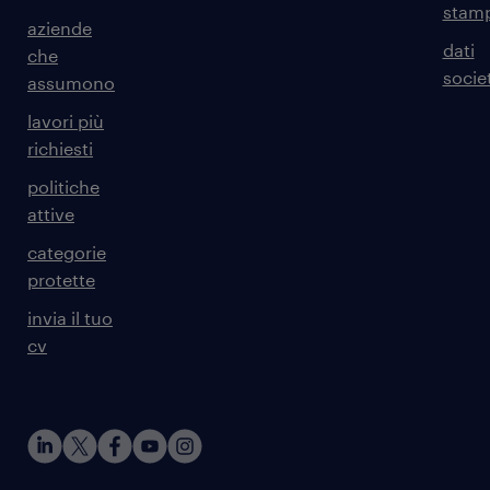
stam
aziende
dati
che
societ
assumono
lavori più
richiesti
politiche
attive
categorie
protette
invia il tuo
cv