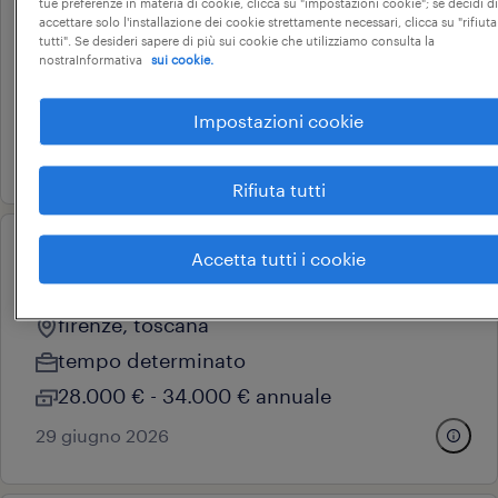
di facility management
tue preferenze in materia di cookie, clicca su "impostazioni cookie"; se decidi di
accettare solo l'installazione dei cookie strettamente necessari, clicca su "rifiuta
firenze, toscana
tutti". Se desideri sapere di più sui cookie che utilizziamo consulta la
nostraInformativa
sui cookie.
tempo determinato
22.000 € - 28.000 € annuale
Impostazioni cookie
22 giugno 2026
Rifiuta tutti
Accetta tutti i cookie
professional
material specialist
firenze, toscana
tempo determinato
28.000 € - 34.000 € annuale
29 giugno 2026