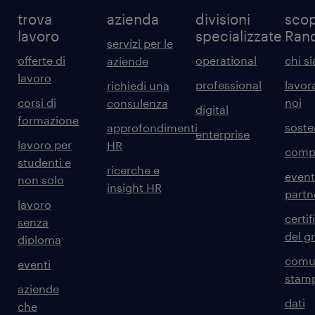
trova
azienda
divisioni
scop
lavoro
specializzate
Ran
servizi per le
offerte di
operational
chi s
aziende
lavoro
professional
lavor
richiedi una
corsi di
noi
consulenza
digital
formazione
sosten
approfondimenti
enterprise
lavoro per
HR
comp
studenti e
ricerche e
event
non solo
insight HR
partn
lavoro
certif
senza
del g
diploma
comun
eventi
stam
aziende
dati
che