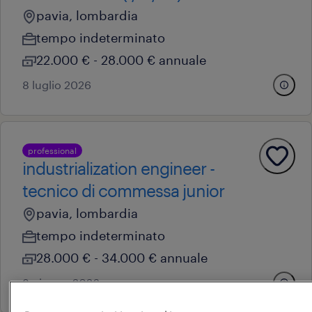
pavia, lombardia
tempo indeterminato
22.000 € - 28.000 € annuale
8 luglio 2026
professional
industrialization engineer -
tecnico di commessa junior
pavia, lombardia
tempo indeterminato
28.000 € - 34.000 € annuale
8 giugno 2026