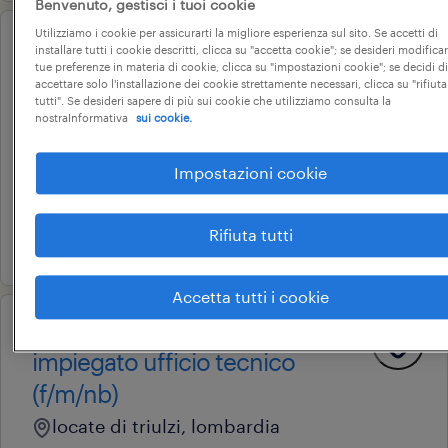
Benvenuto, gestisci i tuoi cookie
Utilizziamo i cookie per assicurarti la migliore esperienza sul sito. Se accetti di
installare tutti i cookie descritti, clicca su "accetta cookie"; se desideri modificar
professional
tue preferenze in materia di cookie, clicca su "impostazioni cookie"; se decidi di
industrialization engineer -
accettare solo l'installazione dei cookie strettamente necessari, clicca su "rifiuta
tutti". Se desideri sapere di più sui cookie che utilizziamo consulta la
tecnico di commessa junior
nostraInformativa
sui cookie.
pavia, lombardia
tempo indeterminato
Impostazioni cookie
28.000 € - 34.000 € annuale
Rifiuta tutti
31 luglio 2026
Accetta tutti i cookie
operational
impiegato ufficio tecnico
(f/m/nb)
locate di triulzi, lombardia