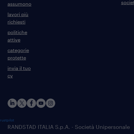
societ
assumono
lavori più
richiesti
politiche
attive
categorie
protette
invia il tuo
cv
rustpilot
RANDSTAD ITALIA S.p.A. - Società Unipersonale