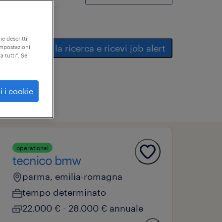
ie descritti,
salva la ricerca e ricevi job alert
"impostazioni
a tutti". Se
i i cookie
operational
tecnico bmw
parma, emilia-romagna
tempo determinato
22.000 € - 28.000 € annuale