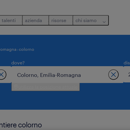
talenti
azienda
risorse
chi siamo
-romagna
colorno
dove?
di
utilizza la posizione attuale
antiere colorno