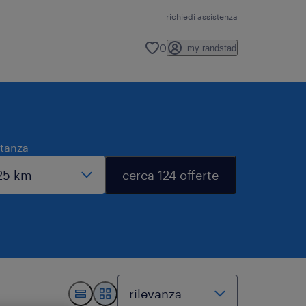
richiedi assistenza
0
my randstad
stanza
cerca 124 offerte