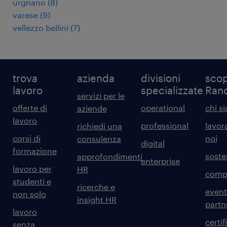
urgnano
(
8
)
varese
(
9
)
vellezzo bellini
(
7
)
trova
azienda
divisioni
scop
lavoro
specializzate
Ran
servizi per le
offerte di
operational
chi s
aziende
lavoro
professional
lavor
richiedi una
corsi di
noi
consulenza
digital
formazione
sosten
approfondimenti
enterprise
lavoro per
HR
comp
studenti e
ricerche e
event
non solo
insight HR
partn
lavoro
certif
senza