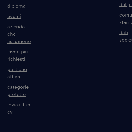
del g
diploma
comun
eventi
stam
aziende
dati
che
societ
assumono
lavori più
richiesti
politiche
attive
categorie
protette
invia il tuo
cv