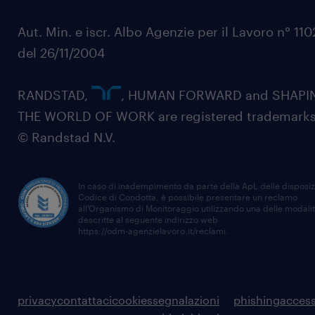
Aut. Min. e iscr. Albo Agenzie per il Lavoro n° 11
del 26/11/2004
RANDSTAD,
, HUMAN FORWARD and SHAPI
THE WORLD OF WORK are registered trademarks
© Randstad N.V.
In caso di inadempimento da parte della ApL delle disposiz
Codice di Condotta, è possibile presentare un reclamo
all’Organismo di Monitoraggio utilizzando una delle modali
descritte al seguente indirizzo web
https://odm-agenzielavoro.it/reclami
.
privacy
contattaci
cookies
segnalazioni
phishing
access