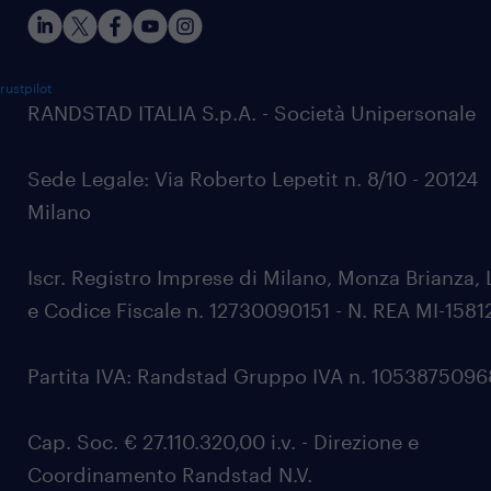
rustpilot
RANDSTAD ITALIA S.p.A. - Società Unipersonale
Sede Legale: Via Roberto Lepetit n. 8/10 - 20124
Milano
Iscr. Registro Imprese di Milano, Monza Brianza, 
e Codice Fiscale n. 12730090151 - N. REA MI-1581
Partita IVA: Randstad Gruppo IVA n. 105387509
Cap. Soc. € 27.110.320,00 i.v. - Direzione e
Coordinamento Randstad N.V.