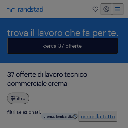
my randstad
0
trova il lavoro che fa per te.
cerca 37 offerte
37 offerte di lavoro tecnico
commerciale crema
filtro
filtri selezionati:
cancella tutto
crema, lombardia