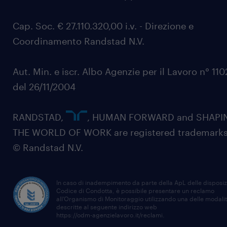
Cap. Soc. € 27.110.320,00 i.v. - Direzione e
Coordinamento Randstad N.V.
Aut. Min. e iscr. Albo Agenzie per il Lavoro n° 11
del 26/11/2004
RANDSTAD,
, HUMAN FORWARD and SHAPI
THE WORLD OF WORK are registered trademarks
© Randstad N.V.
In caso di inadempimento da parte della ApL delle disposiz
Codice di Condotta, è possibile presentare un reclamo
all’Organismo di Monitoraggio utilizzando una delle modali
descritte al seguente indirizzo web
https://odm-agenzielavoro.it/reclami
.