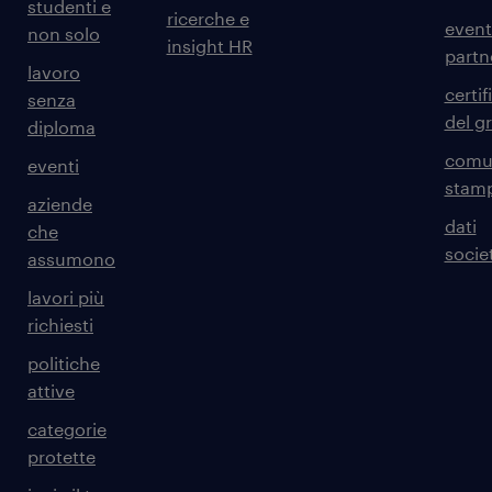
studenti e
ricerche e
event
non solo
insight HR
partn
lavoro
certif
senza
del g
diploma
comun
eventi
stam
aziende
dati
che
societ
assumono
lavori più
richiesti
politiche
attive
categorie
protette