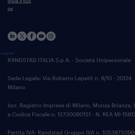
invia il tuo
cv
rustpilot
RANDSTAD ITALIA S.p.A. - Società Unipersonale
Sede Legale: Via Roberto Lepetit n. 8/10 - 20124
Milano
Iscr. Registro Imprese di Milano, Monza Brianza, 
e Codice Fiscale n. 12730090151 - N. REA MI-1581
Partita IVA: Randstad Gruppo IVA n. 105387509