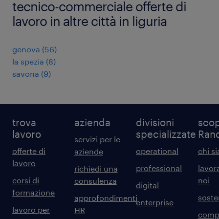
tecnico-commerciale offerte di
lavoro in altre città in liguria
genova
(
56
)
la spezia
(
8
)
savona
(
9
)
trova
azienda
divisioni
scop
lavoro
specializzate
Ran
servizi per le
offerte di
operational
chi s
aziende
lavoro
professional
lavor
richiedi una
corsi di
noi
consulenza
digital
formazione
sosten
approfondimenti
enterprise
lavoro per
HR
comp