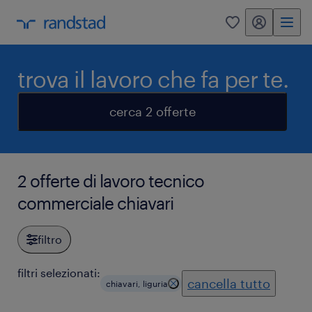
my randstad
0
trova il lavoro che fa per te.
cerca 2 offerte
2 offerte di lavoro tecnico
commerciale chiavari
filtro
filtri selezionati:
cancella tutto
chiavari, liguria