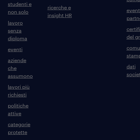
studenti e
ricerche e
event
non solo
insight HR
partn
lavoro
certif
senza
del g
diploma
comun
eventi
stam
aziende
dati
che
societ
assumono
lavori più
richiesti
politiche
attive
categorie
protette