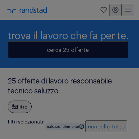
my randstad
0
trova il lavoro che fa per te.
cerca 25 offerte
25 offerte di lavoro responsabile
tecnico saluzzo
filtro
filtri selezionati:
cancella tutto
saluzzo, piemonte