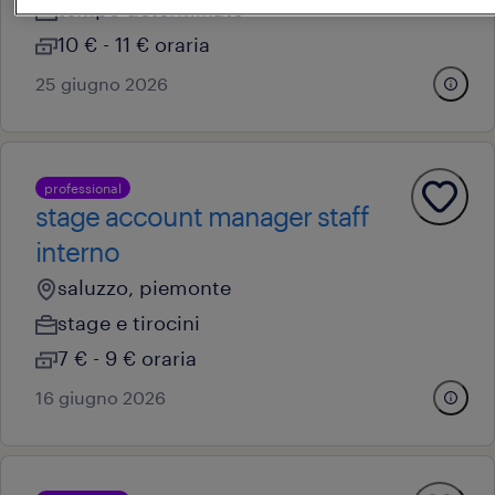
tempo determinato
10 € - 11 € oraria
25 giugno 2026
professional
stage account manager staff
interno
saluzzo, piemonte
stage e tirocini
7 € - 9 € oraria
16 giugno 2026