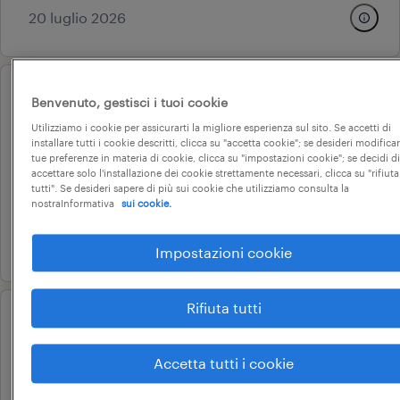
20 luglio 2026
Benvenuto, gestisci i tuoi cookie
professional
operaio alimentare (f/m/nb)
Utilizziamo i cookie per assicurarti la migliore esperienza sul sito. Se accetti di
installare tutti i cookie descritti, clicca su "accetta cookie"; se desideri modificar
fossano, piemonte
tue preferenze in materia di cookie, clicca su "impostazioni cookie"; se decidi di
accettare solo l'installazione dei cookie strettamente necessari, clicca su "rifiuta
tempo determinato
tutti". Se desideri sapere di più sui cookie che utilizziamo consulta la
nostraInformativa
sui cookie.
10 € - 11 € oraria
30 luglio 2026
Impostazioni cookie
Rifiuta tutti
professional
elettricista jr
Accetta tutti i cookie
fossano, piemonte