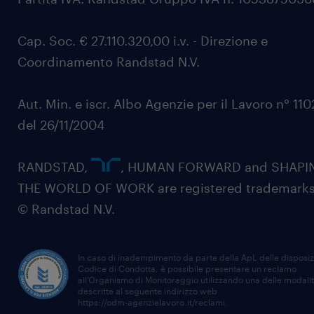
Cap. Soc. € 27.110.320,00 i.v. - Direzione e
Coordinamento Randstad N.V.
Aut. Min. e iscr. Albo Agenzie per il Lavoro n° 11
del 26/11/2004
RANDSTAD,
, HUMAN FORWARD and SHAPI
THE WORLD OF WORK are registered trademarks
© Randstad N.V.
In caso di inadempimento da parte della ApL delle disposiz
Codice di Condotta, è possibile presentare un reclamo
all’Organismo di Monitoraggio utilizzando una delle modali
descritte al seguente indirizzo web
https://odm-agenzielavoro.it/reclami
.