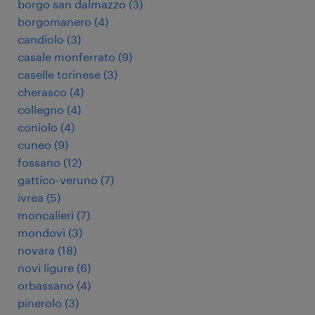
borgo san dalmazzo
(
3
)
borgomanero
(
4
)
candiolo
(
3
)
casale monferrato
(
9
)
caselle torinese
(
3
)
cherasco
(
4
)
collegno
(
4
)
coniolo
(
4
)
cuneo
(
9
)
fossano
(
12
)
gattico-veruno
(
7
)
ivrea
(
5
)
moncalieri
(
7
)
mondovì
(
3
)
novara
(
18
)
novi ligure
(
6
)
orbassano
(
4
)
pinerolo
(
3
)