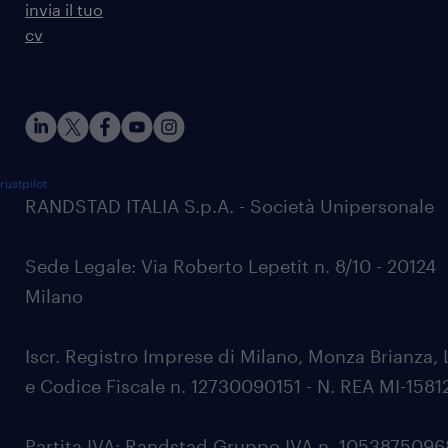
invia il tuo
cv
rustpilot
RANDSTAD ITALIA S.p.A. - Società Unipersonale
Sede Legale: Via Roberto Lepetit n. 8/10 - 20124
Milano
Iscr. Registro Imprese di Milano, Monza Brianza, 
e Codice Fiscale n. 12730090151 - N. REA MI-1581
Partita IVA: Randstad Gruppo IVA n. 105387509