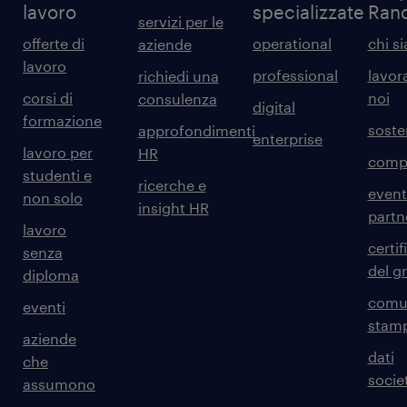
lavoro
specializzate
Ran
servizi per le
offerte di
operational
chi s
aziende
lavoro
professional
lavor
richiedi una
corsi di
noi
consulenza
digital
formazione
sosten
approfondimenti
enterprise
lavoro per
HR
comp
studenti e
ricerche e
event
non solo
insight HR
partn
lavoro
certif
senza
del g
diploma
comun
eventi
stam
aziende
dati
che
societ
assumono