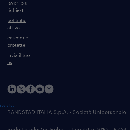
lavori più
richiesti
politiche
attive
categorie
protette
invia il tuo
cv
rustpilot
RANDSTAD ITALIA S.p.A. - Società Unipersonale
Sede Legale: Via Roberto Lepetit n. 8/10 - 20124