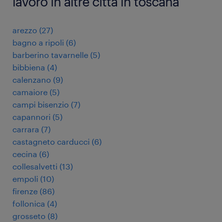
lavoro in altre città in toscana
arezzo
(
27
)
bagno a ripoli
(
6
)
barberino tavarnelle
(
5
)
bibbiena
(
4
)
calenzano
(
9
)
camaiore
(
5
)
campi bisenzio
(
7
)
capannori
(
5
)
carrara
(
7
)
castagneto carducci
(
6
)
cecina
(
6
)
collesalvetti
(
13
)
empoli
(
10
)
firenze
(
86
)
follonica
(
4
)
grosseto
(
8
)