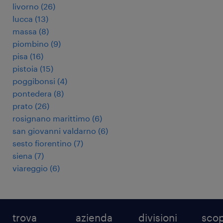
livorno
(
26
)
lucca
(
13
)
massa
(
8
)
piombino
(
9
)
pisa
(
16
)
pistoia
(
15
)
poggibonsi
(
4
)
pontedera
(
8
)
prato
(
26
)
rosignano marittimo
(
6
)
san giovanni valdarno
(
6
)
sesto fiorentino
(
7
)
siena
(
7
)
viareggio
(
6
)
trova
azienda
divisioni
scop