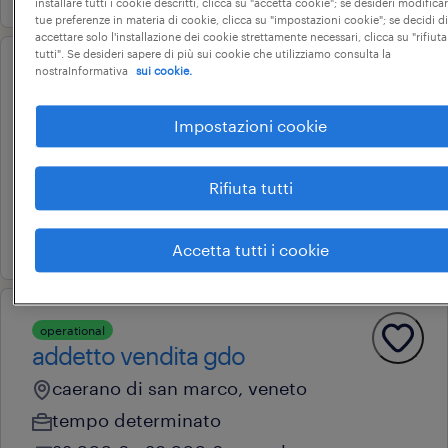
installare tutti i cookie descritti, clicca su "accetta cookie"; se desideri modificar
tue preferenze in materia di cookie, clicca su "impostazioni cookie"; se decidi di
accettare solo l'installazione dei cookie strettamente necessari, clicca su "rifiuta
tutti". Se desideri sapere di più sui cookie che utilizziamo consulta la
nostraInformativa
sui cookie.
operational
addetto alle pulizie (f/m/nb)
Impostazioni cookie
camposampiero, veneto
tempo determinato
Rifiuta tutti
15.000 € - 18.000 € annuale
14 luglio 2026
Accetta tutti i cookie
operational
addetto vendita gdo
caerano di san marco, veneto
tempo determinato