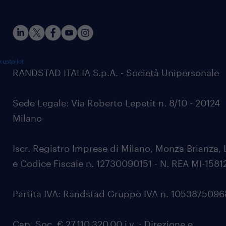
rustpilot
RANDSTAD ITALIA S.p.A. - Società Unipersonale
Sede Legale: Via Roberto Lepetit n. 8/10 - 20124
Milano
Iscr. Registro Imprese di Milano, Monza Brianza, 
e Codice Fiscale n. 12730090151 - N. REA MI-1581
Partita IVA: Randstad Gruppo IVA n. 105387509
Cap. Soc. € 27.110.320,00 i.v. - Direzione e