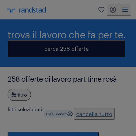
my randstad
0
trova il lavoro che fa per te.
cerca 258 offerte
258 offerte di lavoro part time rosà
filtro
filtri selezionati:
cancella tutto
rosà, veneto