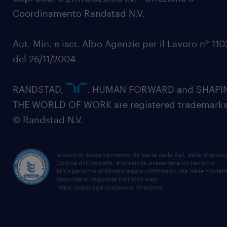
Coordinamento Randstad N.V.
Aut. Min. e iscr. Albo Agenzie per il Lavoro n° 11
del 26/11/2004
RANDSTAD,
, HUMAN FORWARD and SHAPI
THE WORLD OF WORK are registered trademarks
© Randstad N.V.
In caso di inadempimento da parte della ApL delle disposiz
Codice di Condotta, è possibile presentare un reclamo
all’Organismo di Monitoraggio utilizzando una delle modali
descritte al seguente indirizzo web
https://odm-agenzielavoro.it/reclami
.