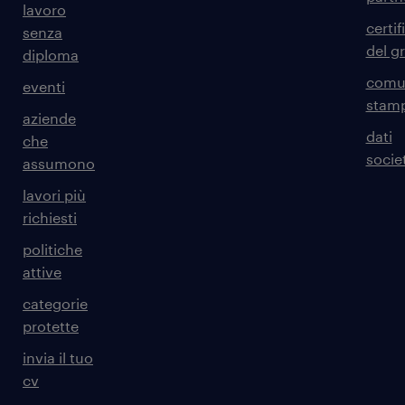
lavoro
certif
senza
del g
diploma
comun
eventi
stam
aziende
dati
che
societ
assumono
lavori più
richiesti
politiche
attive
categorie
protette
invia il tuo
cv