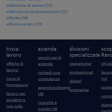
villafranca di verona
(
12
)
villanova di camposampiero
(
15
)
villorba
(
16
)
vittorio veneto
(
10
)
trova
azienda
divisioni
scop
lavoro
specializzate
Ran
servizi per le
offerte di
operational
chi s
aziende
lavoro
professional
lavor
richiedi una
corsi di
noi
consulenza
digital
formazione
sosten
approfondimenti
enterprise
lavoro per
HR
comp
studenti e
ricerche e
event
non solo
insight HR
partn