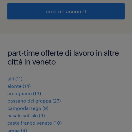
crea un account
part-time offerte di lavoro in altre
città in veneto
affi
(
11
)
alonte
(
14
)
arcugnano
(
13
)
bassano del grappa
(
27
)
campodarsego
(
9
)
casale sul sile
(
9
)
castelfranco veneto
(
10
)
cerea
(
9
)