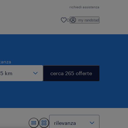
richiedi assistenza
0
my randstad
tanza
cerca 265 offerte