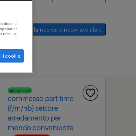
ie descritti,
salva la ricerca e ricevi job alert
"impostazioni
a tutti". Se
i i cookie
operational
commesso part time
(f/m/nb) settore
arredamento per
mondo convenienza