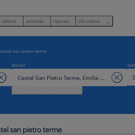
talenti
azienda
risorse
chi siamo
castel san pietro terme
dove?
dis
utilizza la posizione attuale
stel san pietro terme