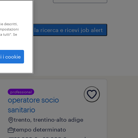
ie descritti,
salva la ricerca e ricevi job alert
"impostazioni
a tutti". Se
i i cookie
professional
operatore socio
sanitario
trento, trentino-alto adige
tempo determinato