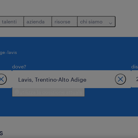
talenti
azienda
risorse
chi siamo
ige
lavis
dove?
di
utilizza la posizione attuale
s