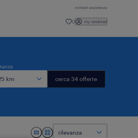
richiedi assistenza
0
my randstad
stanza
cerca 34 offerte