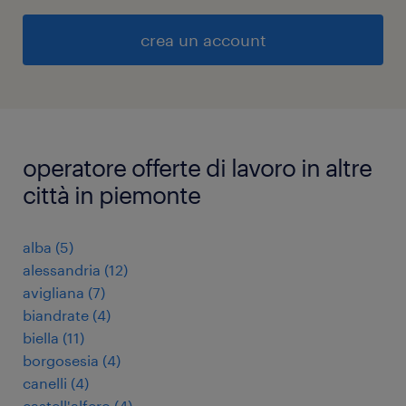
crea un account
operatore offerte di lavoro in altre
città in piemonte
alba
(
5
)
alessandria
(
12
)
avigliana
(
7
)
biandrate
(
4
)
biella
(
11
)
borgosesia
(
4
)
canelli
(
4
)
castell'alfero
(
4
)