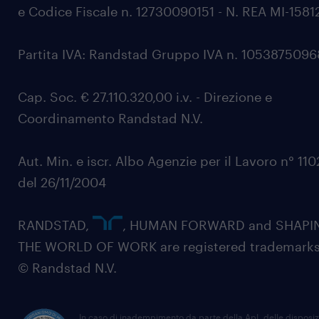
e Codice Fiscale n. 12730090151 - N. REA MI-1581
Partita IVA: Randstad Gruppo IVA n. 105387509
Cap. Soc. € 27.110.320,00 i.v. - Direzione e
Coordinamento Randstad N.V.
Aut. Min. e iscr. Albo Agenzie per il Lavoro n° 11
del 26/11/2004
RANDSTAD,
, HUMAN FORWARD and SHAPI
THE WORLD OF WORK are registered trademarks
© Randstad N.V.
In caso di inadempimento da parte della ApL delle disposiz