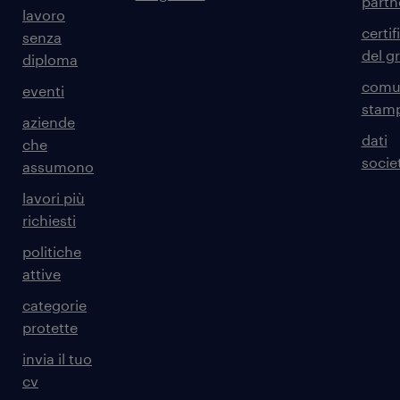
partn
lavoro
certif
senza
del g
diploma
comun
eventi
stam
aziende
dati
che
societ
assumono
lavori più
richiesti
politiche
attive
categorie
protette
invia il tuo
cv