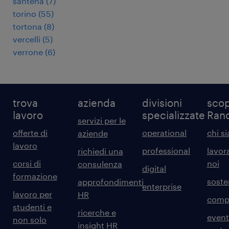
santena
(
7
)
torino
(
55
)
tortona
(
8
)
vercelli
(
5
)
verrone
(
6
)
trova
azienda
divisioni
scop
lavoro
specializzate
Ran
servizi per le
offerte di
operational
chi s
aziende
lavoro
professional
lavor
richiedi una
corsi di
noi
consulenza
digital
formazione
sosten
approfondimenti
enterprise
lavoro per
HR
comp
studenti e
ricerche e
event
non solo
insight HR