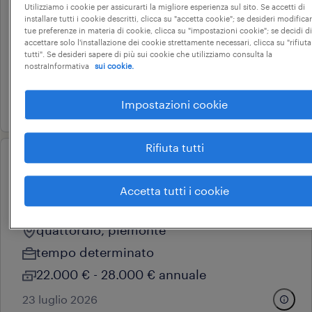
terra (f/m/nb)
Utilizziamo i cookie per assicurarti la migliore esperienza sul sito. Se accetti di
installare tutti i cookie descritti, clicca su "accetta cookie"; se desideri modificar
alessandria, piemonte
tue preferenze in materia di cookie, clicca su "impostazioni cookie"; se decidi di
accettare solo l'installazione dei cookie strettamente necessari, clicca su "rifiuta
tempo determinato
tutti". Se desideri sapere di più sui cookie che utilizziamo consulta la
nostraInformativa
sui cookie.
11 € - 13 € oraria
16 luglio 2026
Impostazioni cookie
Rifiuta tutti
operational
operatore addetto alla
Accetta tutti i cookie
produzione
quattordio, piemonte
tempo determinato
22.000 € - 28.000 € annuale
23 luglio 2026