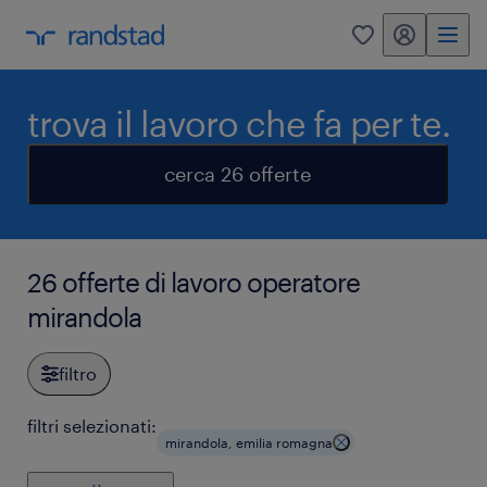
my randstad
0
trova il lavoro che fa per te.
cerca 26 offerte
26 offerte di lavoro operatore
mirandola
filtro
filtri selezionati:
mirandola, emilia romagna