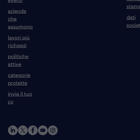
stam
aziende
dati
che
societ
assumono
lavori più
richiesti
politiche
attive
categorie
protette
invia il tuo
cv