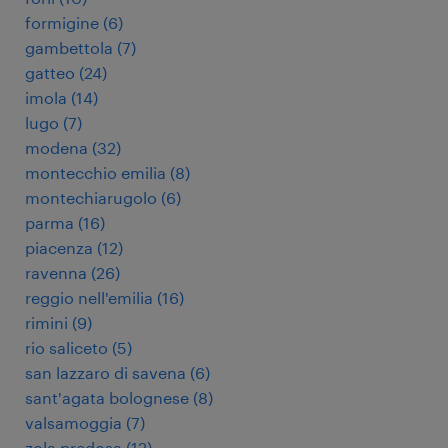
formigine
(
6
)
gambettola
(
7
)
gatteo
(
24
)
imola
(
14
)
lugo
(
7
)
modena
(
32
)
montecchio emilia
(
8
)
montechiarugolo
(
6
)
parma
(
16
)
piacenza
(
12
)
ravenna
(
26
)
reggio nell'emilia
(
16
)
rimini
(
9
)
rio saliceto
(
5
)
san lazzaro di savena
(
6
)
sant'agata bolognese
(
8
)
valsamoggia
(
7
)
zola predosa
(
12
)