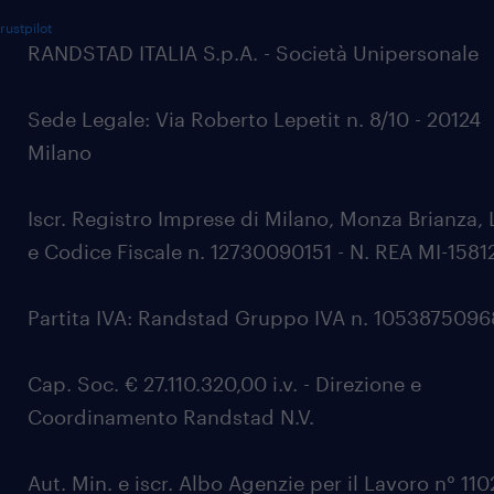
rustpilot
RANDSTAD ITALIA S.p.A. - Società Unipersonale
Sede Legale: Via Roberto Lepetit n. 8/10 - 20124
Milano
Iscr. Registro Imprese di Milano, Monza Brianza, 
e Codice Fiscale n. 12730090151 - N. REA MI-1581
Partita IVA: Randstad Gruppo IVA n. 105387509
Cap. Soc. € 27.110.320,00 i.v. - Direzione e
Coordinamento Randstad N.V.
Aut. Min. e iscr. Albo Agenzie per il Lavoro n° 11