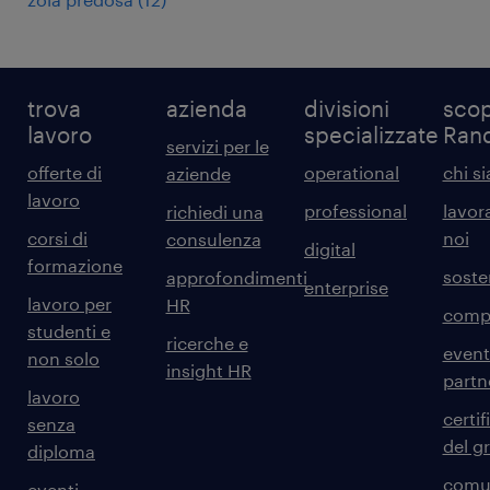
trova
azienda
divisioni
scop
lavoro
specializzate
Ran
servizi per le
offerte di
operational
chi s
aziende
lavoro
professional
lavor
richiedi una
corsi di
noi
consulenza
digital
formazione
sosten
approfondimenti
enterprise
lavoro per
HR
comp
studenti e
ricerche e
event
non solo
insight HR
partn
lavoro
certif
senza
del g
diploma
comun
eventi