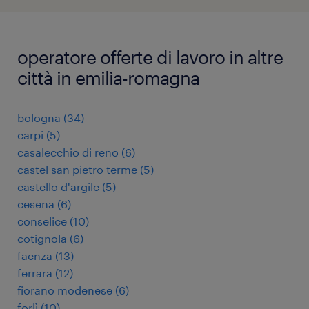
operatore offerte di lavoro in altre
città in emilia-romagna
bologna
(
34
)
carpi
(
5
)
casalecchio di reno
(
6
)
castel san pietro terme
(
5
)
castello d'argile
(
5
)
cesena
(
6
)
conselice
(
10
)
cotignola
(
6
)
faenza
(
13
)
ferrara
(
12
)
fiorano modenese
(
6
)
forlì
(
10
)