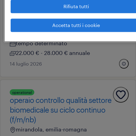
Rifiuta tutti
operational
addetto al controllo qualità
(f/m/nb)
Accetta tutti i cookie
carpi, emilia-romagna
tempo determinato
22.000 € - 28.000 € annuale
14 luglio 2026
operational
operaio controllo qualità settore
biomedicale su ciclo continuo
(f/m/nb)
mirandola, emilia-romagna