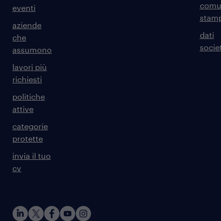
comun
eventi
stam
aziende
dati
che
societ
assumono
lavori più
richiesti
politiche
attive
categorie
protette
invia il tuo
cv