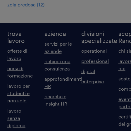
zola predosa
(
12
)
trova
azienda
divisioni
scop
lavoro
specializzate
Ran
servizi per le
offerte di
operational
chi s
aziende
lavoro
professional
lavor
richiedi una
corsi di
noi
consulenza
digital
formazione
sosten
approfondimenti
enterprise
lavoro per
HR
comp
studenti e
ricerche e
event
non solo
insight HR
partn
lavoro
certif
senza
del g
diploma