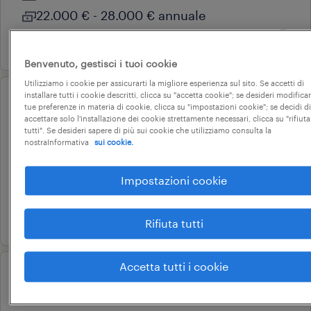
22.000 € - 28.000 € annuale
23 giugno 2026
Benvenuto, gestisci i tuoi cookie
Utilizziamo i cookie per assicurarti la migliore esperienza sul sito. Se accetti di
installare tutti i cookie descritti, clicca su "accetta cookie"; se desideri modificar
operational
tue preferenze in materia di cookie, clicca su "impostazioni cookie"; se decidi di
carrellista
accettare solo l'installazione dei cookie strettamente necessari, clicca su "rifiuta
tutti". Se desideri sapere di più sui cookie che utilizziamo consulta la
nostraInformativa
sui cookie.
ostellato, emilia-romagna
tempo determinato
Impostazioni cookie
22.000 € - 28.000 € annuale
22 luglio 2026
Rifiuta tutti
Accetta tutti i cookie
operational
attrezzista macchine cnc