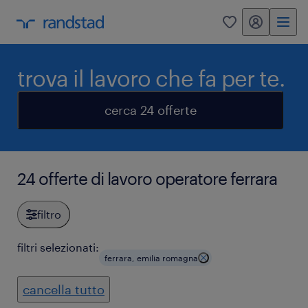
my randstad
0
trova il lavoro che fa per te.
cerca 24 offerte
24 offerte di lavoro operatore ferrara
filtro
filtri selezionati:
ferrara, emilia romagna
cancella tutto