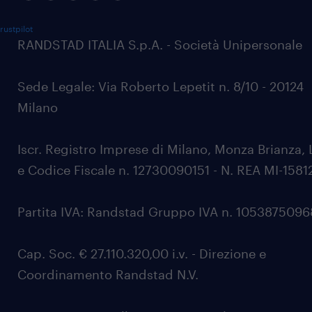
rustpilot
RANDSTAD ITALIA S.p.A. - Società Unipersonale
Sede Legale: Via Roberto Lepetit n. 8/10 - 20124
Milano
Iscr. Registro Imprese di Milano, Monza Brianza, 
e Codice Fiscale n. 12730090151 - N. REA MI-1581
Partita IVA: Randstad Gruppo IVA n. 105387509
Cap. Soc. € 27.110.320,00 i.v. - Direzione e
Coordinamento Randstad N.V.