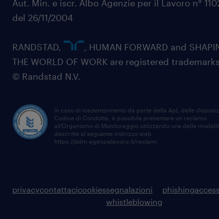
Aut. Min. e iscr. Albo Agenzie per il Lavoro n° 11
del 26/11/2004
RANDSTAD,
, HUMAN FORWARD and SHAPI
THE WORLD OF WORK are registered trademarks
© Randstad N.V.
In caso di inadempimento da parte della ApL delle disposiz
Codice di Condotta, è possibile presentare un reclamo
all’Organismo di Monitoraggio utilizzando una delle modali
descritte al seguente indirizzo web
https://odm-agenzielavoro.it/reclami
.
privacy
contattaci
cookies
segnalazioni
phishing
access
whistleblowing