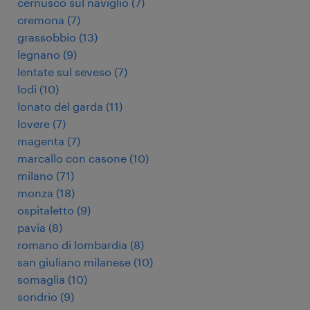
cernusco sul naviglio
(
7
)
cremona
(
7
)
grassobbio
(
13
)
legnano
(
9
)
lentate sul seveso
(
7
)
lodi
(
10
)
lonato del garda
(
11
)
lovere
(
7
)
magenta
(
7
)
marcallo con casone
(
10
)
milano
(
71
)
monza
(
18
)
ospitaletto
(
9
)
pavia
(
8
)
romano di lombardia
(
8
)
san giuliano milanese
(
10
)
somaglia
(
10
)
sondrio
(
9
)