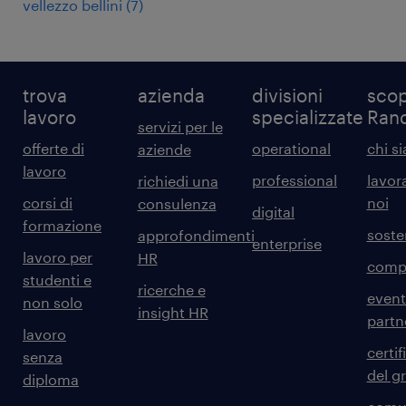
vellezzo bellini
(
7
)
trova
azienda
divisioni
scop
lavoro
specializzate
Ran
servizi per le
offerte di
operational
chi s
aziende
lavoro
professional
lavor
richiedi una
corsi di
noi
consulenza
digital
formazione
sosten
approfondimenti
enterprise
lavoro per
HR
comp
studenti e
ricerche e
event
non solo
insight HR
partn
lavoro
certif
senza
del g
diploma