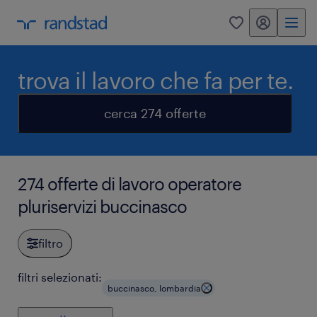
my randstad
0
trova il lavoro che fa per te.
cerca 274 offerte
274 offerte di lavoro operatore
pluriservizi buccinasco
filtro
filtri selezionati:
buccinasco, lombardia