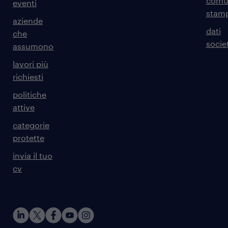
comun
eventi
stam
aziende
dati
che
societ
assumono
lavori più
richiesti
politiche
attive
categorie
protette
invia il tuo
cv