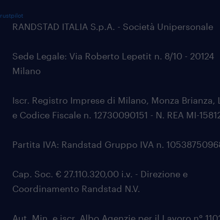
rustpilot
RANDSTAD ITALIA S.p.A. - Società Unipersonale
Sede Legale: Via Roberto Lepetit n. 8/10 - 20124
Milano
Iscr. Registro Imprese di Milano, Monza Brianza, 
e Codice Fiscale n. 12730090151 - N. REA MI-1581
Partita IVA: Randstad Gruppo IVA n. 105387509
Cap. Soc. € 27.110.320,00 i.v. - Direzione e
Coordinamento Randstad N.V.
Aut. Min. e iscr. Albo Agenzie per il Lavoro n° 11