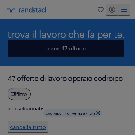
my randstad
0
trova il lavoro che fa per te.
cerca 47 offerte
47 offerte di lavoro operaio codroipo
filtro
filtri selezionati:
codroipo, friuli venezia giulia
cancella tutto