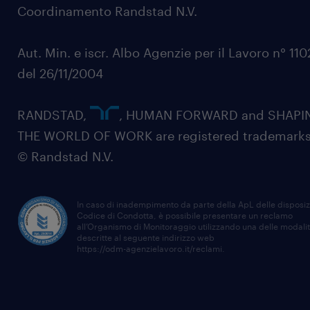
Coordinamento Randstad N.V.
Aut. Min. e iscr. Albo Agenzie per il Lavoro n° 11
del 26/11/2004
RANDSTAD,
, HUMAN FORWARD and SHAPI
THE WORLD OF WORK are registered trademarks
© Randstad N.V.
In caso di inadempimento da parte della ApL delle disposiz
Codice di Condotta, è possibile presentare un reclamo
all’Organismo di Monitoraggio utilizzando una delle modali
descritte al seguente indirizzo web
https://odm-agenzielavoro.it/reclami
.