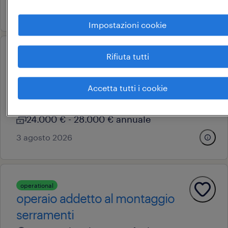
27 luglio 2026
Impostazioni cookie
Rifiuta tutti
operational
operaio di produzione
san giorgio di nogaro, friuli-venezia giulia
Accetta tutti i cookie
tempo determinato
24.000 € - 28.000 € annuale
3 agosto 2026
operational
operaio addetto al montaggio
serramenti