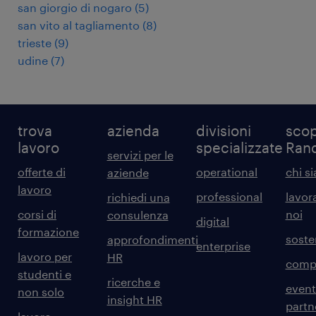
san giorgio di nogaro
(
5
)
san vito al tagliamento
(
8
)
trieste
(
9
)
udine
(
7
)
trova
azienda
divisioni
scop
lavoro
specializzate
Ran
servizi per le
offerte di
operational
chi s
aziende
lavoro
professional
lavor
richiedi una
corsi di
noi
consulenza
digital
formazione
sosten
approfondimenti
enterprise
lavoro per
HR
comp
studenti e
ricerche e
event
non solo
insight HR
partn