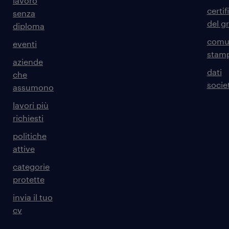
lavoro
certif
senza
del g
diploma
comun
eventi
stam
aziende
dati
che
societ
assumono
lavori più
richiesti
politiche
attive
categorie
protette
invia il tuo
cv