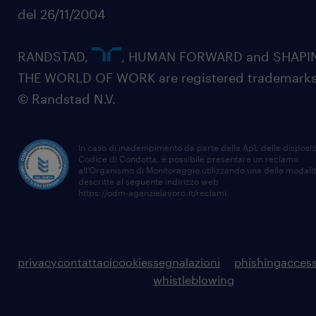
del 26/11/2004
RANDSTAD,
, HUMAN FORWARD and SHAPI
THE WORLD OF WORK are registered trademarks
© Randstad N.V.
In caso di inadempimento da parte della ApL delle disposiz
Codice di Condotta, è possibile presentare un reclamo
all’Organismo di Monitoraggio utilizzando una delle modali
descritte al seguente indirizzo web
https://odm-agenzielavoro.it/reclami
.
privacy
contattaci
cookies
segnalazioni
phishing
access
whistleblowing