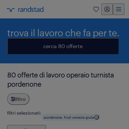
my randstad
0
trova il lavoro che fa per te.
cerca 80 offerte
80 offerte di lavoro operaio turnista
pordenone
filtro
filtri selezionati:
pordenone, friuli venezia giulia