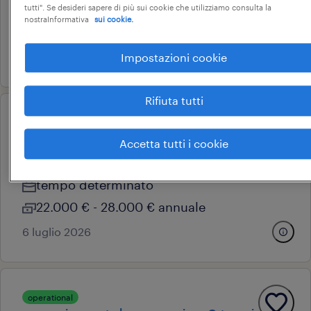
tempo determinato
tutti". Se desideri sapere di più sui cookie che utilizziamo consulta la
nostraInformativa
sui cookie.
22.000 € - 28.000 € annuale
6 luglio 2026
Impostazioni cookie
Rifiuta tutti
operational
coltellinaio (f/m/nb)
Accetta tutti i cookie
maniago, friuli-venezia giulia
tempo determinato
22.000 € - 28.000 € annuale
6 luglio 2026
operational