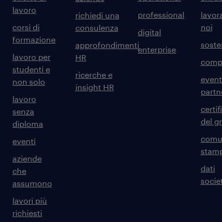
lavoro
professional
lavor
richiedi una
corsi di
noi
consulenza
digital
formazione
sosten
approfondimenti
enterprise
lavoro per
HR
comp
studenti e
ricerche e
event
non solo
insight HR
partn
lavoro
certif
senza
del g
diploma
comun
eventi
stam
aziende
dati
che
societ
assumono
lavori più
richiesti