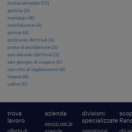
fontanafredda
(
13
)
gorizia
(
3
)
maniago
(
8
)
monfalcone
(
4
)
porcia
(
4
)
pozzuolo del friuli
(
4
)
prata di pordenone
(
3
)
san daniele del friuli
(
3
)
san giorgio di nogaro
(
5
)
san vito al tagliamento
(
6
)
trieste
(
8
)
udine
(
5
)
trova
azienda
divisioni
scop
lavoro
specializzate
Ran
servizi per le
offerte di
operational
chi s
aziende