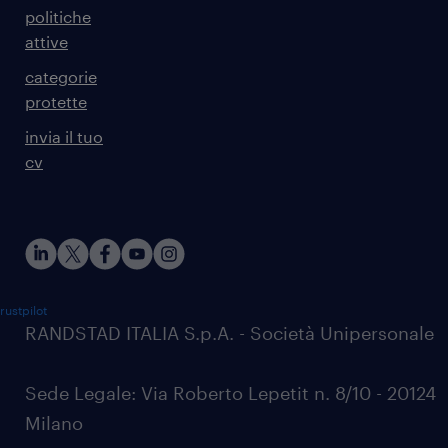
politiche
attive
categorie
protette
invia il tuo
cv
rustpilot
RANDSTAD ITALIA S.p.A. - Società Unipersonale
Sede Legale: Via Roberto Lepetit n. 8/10 - 20124
Milano