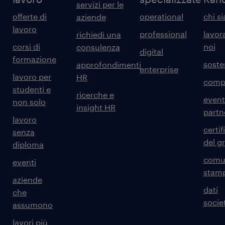
servizi per le
offerte di
operational
chi s
aziende
lavoro
professional
lavor
richiedi una
corsi di
noi
consulenza
digital
formazione
sosten
approfondimenti
enterprise
lavoro per
HR
comp
studenti e
ricerche e
event
non solo
insight HR
partn
lavoro
certif
senza
del g
diploma
comun
eventi
stam
aziende
dati
che
societ
assumono
lavori più