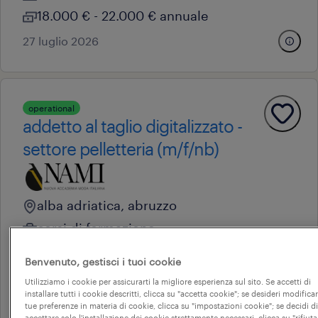
18.000 € - 22.000 € annuale
27 luglio 2026
operational
addetto al taglio digitalizzato -
settore pelletteria (m/f/nb)
alba adriatica, abruzzo
corsi di formazione
7 € - 9 € oraria
Benvenuto, gestisci i tuoi cookie
pianeta formazione srl
Utilizziamo i cookie per assicurarti la migliore esperienza sul sito. Se accetti di
installare tutti i cookie descritti, clicca su "accetta cookie"; se desideri modificar
1 luglio 2026
tue preferenze in materia di cookie, clicca su "impostazioni cookie"; se decidi di
accettare solo l'installazione dei cookie strettamente necessari, clicca su "rifiuta