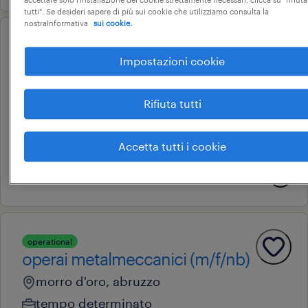
tutti". Se desideri sapere di più sui cookie che utilizziamo consulta la
nostraInformativa
sui cookie.
operational
operatore di
Impostazioni cookie
produzione(m/f/nb)
Rifiuta tutti
teramo, abruzzo
tempo determinato
Accetta tutti i cookie
22.000 € - 28.000 € annuale
17 luglio 2026
operational
operai metalmeccanici (m/f/nb)
morro d'oro, abruzzo
tempo determinato