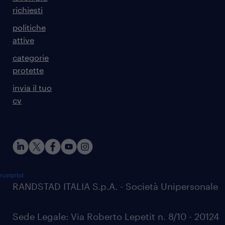
richiesti
politiche
attive
categorie
protette
invia il tuo
cv
rustpilot
RANDSTAD ITALIA S.p.A. - Società Unipersonale
Sede Legale: Via Roberto Lepetit n. 8/10 - 20124