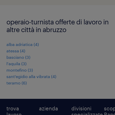
operaio-turnista offerte di lavoro in
altre città in abruzzo
alba adriatica
(
4
)
atessa
(
4
)
basciano
(
3
)
l'aquila
(
3
)
montefino
(
3
)
sant'egidio alla vibrata
(
4
)
teramo
(
6
)
trova
azienda
divisioni
scop
lavoro
specializzate
Ran