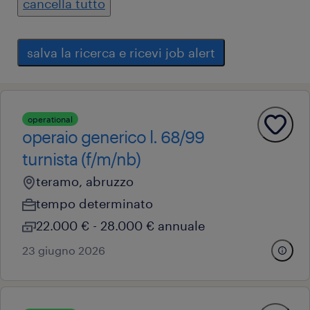
cancella tutto
salva la ricerca e ricevi job alert
operational
operaio generico l. 68/99
turnista (f/m/nb)
teramo, abruzzo
tempo determinato
22.000 € - 28.000 € annuale
23 giugno 2026