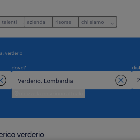
talenti
azienda
risorse
chi siamo
ia
verderio
dove?
dis
utilizza la posizione attuale
erico verderio