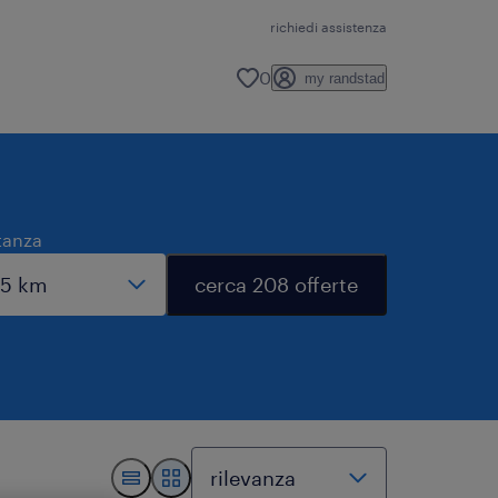
richiedi assistenza
0
my randstad
tanza
cerca 208 offerte