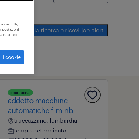
ie descritti,
salva la ricerca e ricevi job alert
"impostazioni
a tutti". Se
i i cookie
operational
addetto macchine
automatiche f-m-nb
truccazzano, lombardia
tempo determinato