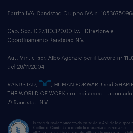
Partita IVA: Randstad Gruppo IVA n. 105387509
Cap. Soc. € 27.110.320,00 i.v. - Direzione e
Coordinamento Randstad N.V.
Aut. Min. e iscr. Albo Agenzie per il Lavoro n° 11
del 26/11/2004
RANDSTAD,
, HUMAN FORWARD and SHAPI
THE WORLD OF WORK are registered trademarks
© Randstad N.V.
In caso di inadempimento da parte della ApL delle disposiz
Codice di Condotta, è possibile presentare un reclamo
all’Organismo di Monitoraggio utilizzando una delle modali