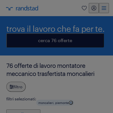
my randstad
0
trova il lavoro che fa per te.
cerca 76 offerte
76 offerte di lavoro montatore
meccanico trasfertista moncalieri
filtro
filtri selezionati:
moncalieri, piemonte