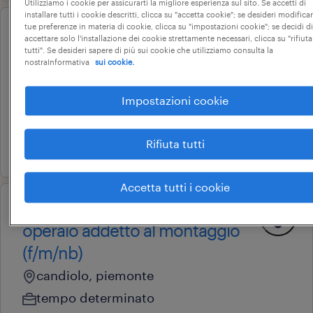
Utilizziamo i cookie per assicurarti la migliore esperienza sul sito. Se accetti di
installare tutti i cookie descritti, clicca su "accetta cookie"; se desideri modificar
tue preferenze in materia di cookie, clicca su "impostazioni cookie"; se decidi di
operational
accettare solo l'installazione dei cookie strettamente necessari, clicca su "rifiuta
corso di formazione - montatori
tutti". Se desideri sapere di più sui cookie che utilizziamo consulta la
nostraInformativa
sui cookie.
meccanici (f/m/nb)
torino, piemonte
Impostazioni cookie
corsi di formazione
Rifiuta tutti
25 giugno 2026
Accetta tutti i cookie
operational
operaio addetto al montaggio
(f/m/nb)
candiolo, piemonte
tempo determinato