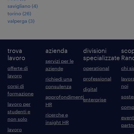
savigliano
(
4
)
torino
(
26
)
valperga
(
3
)
trova
azienda
divisioni
scop
lavoro
specializzate
Ran
servizi per le
offerte di
operational
chi s
aziende
lavoro
professional
lavor
richiedi una
corsi di
noi
consulenza
digital
formazione
sosten
approfondimenti
enterprise
lavoro per
HR
comp
studenti e
ricerche e
event
non solo
insight HR
partn
lavoro