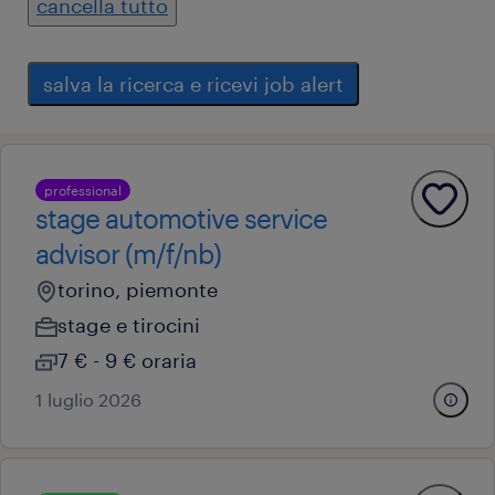
cancella tutto
salva la ricerca e ricevi job alert
professional
stage automotive service
advisor (m/f/nb)
torino, piemonte
stage e tirocini
7 € - 9 € oraria
1 luglio 2026