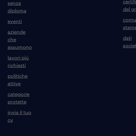
certif
senza
del g
diploma
comun
eventi
stam
aziende
dati
che
societ
assumono
lavori più
richiesti
politiche
attive
categorie
protette
invia il tuo
cv