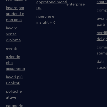
sosten
approfondimenti
enterprise
lavoro per
HR
comp
studenti e
ricerche e
event
non solo
insight HR
partn
lavoro
certif
senza
del g
diploma
comun
eventi
stam
aziende
dati
che
societ
assumono
lavori più
richiesti
politiche
attive
categorie