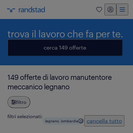
my randstad
0
trova il lavoro che fa per te.
cerca 149 offerte
149 offerte di lavoro manutentore
meccanico legnano
filtro
filtri selezionati:
cancella tutto
legnano, lombardia