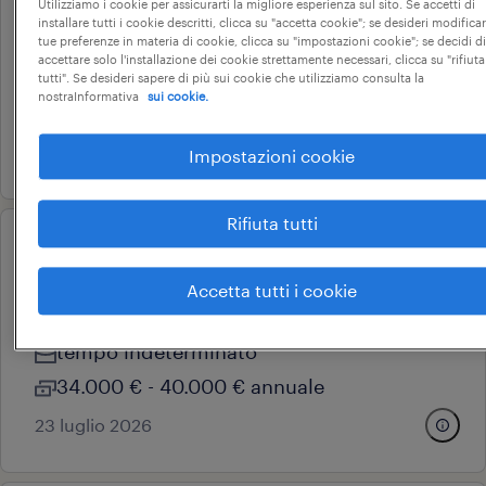
manutentore elettrico
Utilizziamo i cookie per assicurarti la migliore esperienza sul sito. Se accetti di
installare tutti i cookie descritti, clicca su "accetta cookie"; se desideri modificar
olgiate comasco, lombardia
tue preferenze in materia di cookie, clicca su "impostazioni cookie"; se decidi di
accettare solo l'installazione dei cookie strettamente necessari, clicca su "rifiuta
tempo indeterminato
tutti". Se desideri sapere di più sui cookie che utilizziamo consulta la
nostraInformativa
sui cookie.
34.000 € - 40.000 € annuale
7 luglio 2026
Impostazioni cookie
Rifiuta tutti
operational
manutentore elettrico
Accetta tutti i cookie
legnano, lombardia
tempo indeterminato
34.000 € - 40.000 € annuale
23 luglio 2026