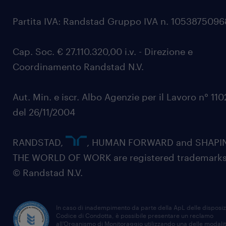
Partita IVA: Randstad Gruppo IVA n. 105387509
Cap. Soc. € 27.110.320,00 i.v. - Direzione e
Coordinamento Randstad N.V.
Aut. Min. e iscr. Albo Agenzie per il Lavoro n° 11
del 26/11/2004
RANDSTAD,
, HUMAN FORWARD and SHAPI
THE WORLD OF WORK are registered trademarks
© Randstad N.V.
In caso di inadempimento da parte della ApL delle disposiz
Codice di Condotta, è possibile presentare un reclamo
all’Organismo di Monitoraggio utilizzando una delle modali