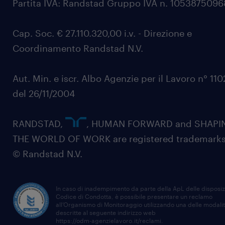
Partita IVA: Randstad Gruppo IVA n. 105387509
Cap. Soc. € 27.110.320,00 i.v. - Direzione e
Coordinamento Randstad N.V.
Aut. Min. e iscr. Albo Agenzie per il Lavoro n° 11
del 26/11/2004
RANDSTAD,
, HUMAN FORWARD and SHAPI
THE WORLD OF WORK are registered trademarks
© Randstad N.V.
In caso di inadempimento da parte della ApL delle disposiz
Codice di Condotta, è possibile presentare un reclamo
all’Organismo di Monitoraggio utilizzando una delle modali
descritte al seguente indirizzo web
https://odm-agenzielavoro.it/reclami
.