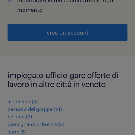
monitorare le tue candidature in ogni
momento
crea un account
impiegato-ufficio-gare offerte di
lavoro in altre città in veneto
arzignano
(
3
)
bassano del grappa
(
13
)
belluno
(
3
)
carmignano di brenta
(
5
)
carrè
(
5
)