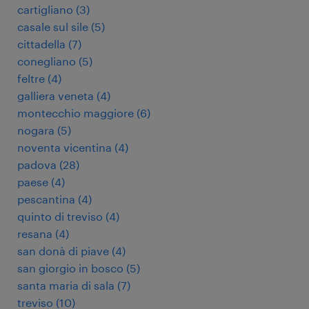
cartigliano
(
3
)
casale sul sile
(
5
)
cittadella
(
7
)
conegliano
(
5
)
feltre
(
4
)
galliera veneta
(
4
)
montecchio maggiore
(
6
)
nogara
(
5
)
noventa vicentina
(
4
)
padova
(
28
)
paese
(
4
)
pescantina
(
4
)
quinto di treviso
(
4
)
resana
(
4
)
san donà di piave
(
4
)
san giorgio in bosco
(
5
)
santa maria di sala
(
7
)
treviso
(
10
)