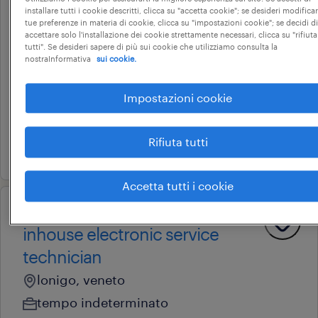
installare tutti i cookie descritti, clicca su "accetta cookie"; se desideri modificar
operational
tue preferenze in materia di cookie, clicca su "impostazioni cookie"; se decidi di
geometra con partita iva
accettare solo l'installazione dei cookie strettamente necessari, clicca su "rifiuta
tutti". Se desideri sapere di più sui cookie che utilizziamo consulta la
(f/m/nb)
nostraInformativa
sui cookie.
arzignano, veneto
Impostazioni cookie
altre tipologie contrattuali
22.000 € - 28.000 € annuale
Rifiuta tutti
23 giugno 2026
Accetta tutti i cookie
operational
inhouse electronic service
technician
lonigo, veneto
tempo indeterminato