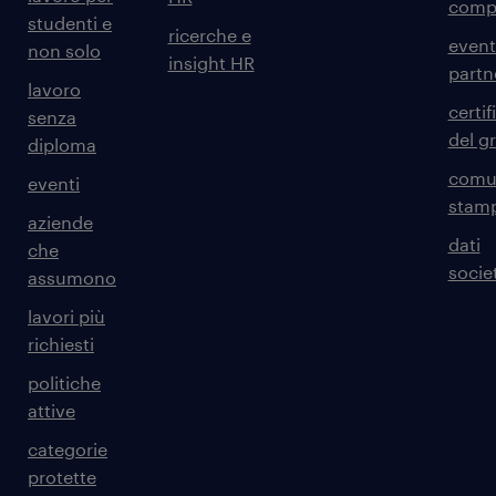
comp
studenti e
ricerche e
event
non solo
insight HR
partn
lavoro
certif
senza
del g
diploma
comun
eventi
stam
aziende
dati
che
societ
assumono
lavori più
richiesti
politiche
attive
categorie
protette