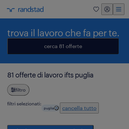
my randstad
0
trova il lavoro che fa per te.
cerca 81 offerte
81 offerte di lavoro ifts puglia
filtro
filtri selezionati:
cancella tutto
puglia