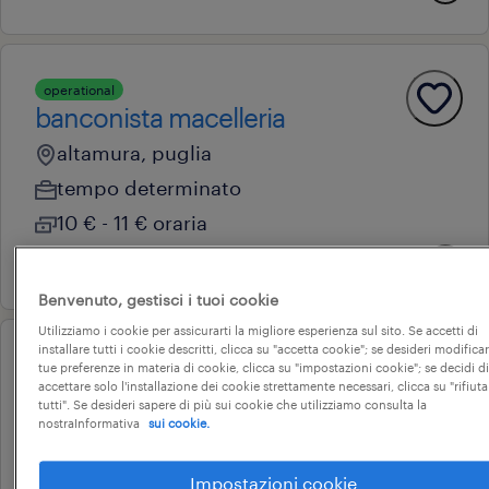
operational
banconista macelleria
altamura, puglia
tempo determinato
10 € - 11 € oraria
15 giugno 2026
Benvenuto, gestisci i tuoi cookie
Utilizziamo i cookie per assicurarti la migliore esperienza sul sito. Se accetti di
installare tutti i cookie descritti, clicca su "accetta cookie"; se desideri modificar
operational
tue preferenze in materia di cookie, clicca su "impostazioni cookie"; se decidi di
meccatronici
accettare solo l'installazione dei cookie strettamente necessari, clicca su "rifiuta
tutti". Se desideri sapere di più sui cookie che utilizziamo consulta la
gioia del colle, puglia
nostraInformativa
sui cookie.
tempo determinato
Impostazioni cookie