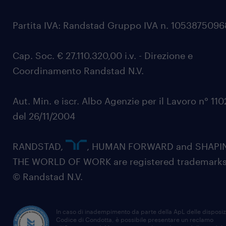
Partita IVA: Randstad Gruppo IVA n. 105387509
Cap. Soc. € 27.110.320,00 i.v. - Direzione e
Coordinamento Randstad N.V.
Aut. Min. e iscr. Albo Agenzie per il Lavoro n° 11
del 26/11/2004
RANDSTAD,
, HUMAN FORWARD and SHAPI
THE WORLD OF WORK are registered trademarks
© Randstad N.V.
In caso di inadempimento da parte della ApL delle disposiz
Codice di Condotta, è possibile presentare un reclamo