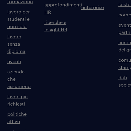
formazione
sosten
approfondimenti
enterprise
lavoro per
HR
comp
studenti e
ricerche e
event
non solo
insight HR
partn
lavoro
certif
senza
del g
diploma
comun
eventi
stam
aziende
dati
che
societ
assumono
lavori più
richiesti
politiche
attive