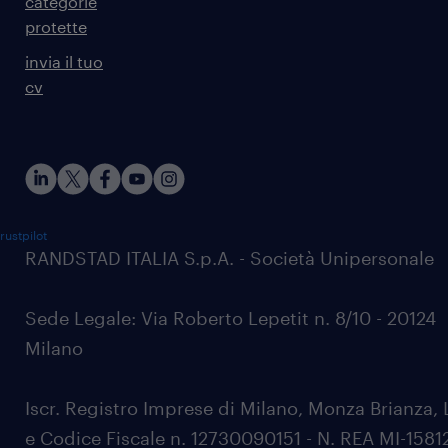
categorie
protette
invia il tuo
cv
rustpilot
RANDSTAD ITALIA S.p.A. - Società Unipersonale
Sede Legale: Via Roberto Lepetit n. 8/10 - 20124
Milano
Iscr. Registro Imprese di Milano, Monza Brianza, 
e Codice Fiscale n. 12730090151 - N. REA MI-1581