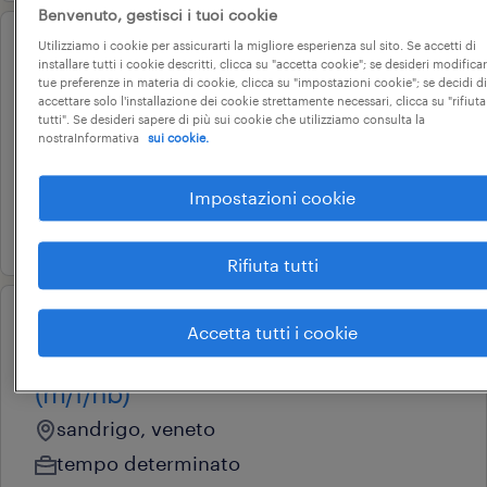
Benvenuto, gestisci i tuoi cookie
Utilizziamo i cookie per assicurarti la migliore esperienza sul sito. Se accetti di
professional
installare tutti i cookie descritti, clicca su "accetta cookie"; se desideri modificar
addetto back office logistica
tue preferenze in materia di cookie, clicca su "impostazioni cookie"; se decidi di
accettare solo l'installazione dei cookie strettamente necessari, clicca su "rifiuta
romano d'ezzelino, veneto
tutti". Se desideri sapere di più sui cookie che utilizziamo consulta la
nostraInformativa
sui cookie.
tempo determinato
22.000 € - 28.000 € annuale
Impostazioni cookie
19 giugno 2026
Rifiuta tutti
Accetta tutti i cookie
operational
magazziniere in giornata
(m/f/nb)
sandrigo, veneto
tempo determinato