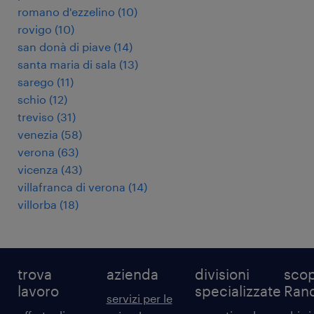
romano d'ezzelino
(
10
)
rovigo
(
10
)
san donà di piave
(
14
)
santa maria di sala
(
13
)
sarego
(
11
)
schio
(
12
)
treviso
(
31
)
venezia
(
58
)
verona
(
63
)
vicenza
(
43
)
villafranca di verona
(
14
)
villorba
(
18
)
trova
azienda
divisioni
scop
lavoro
specializzate
Ran
servizi per le