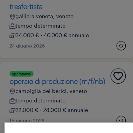
trasfertista
galliera veneta, veneto
tempo determinato
34.000 € - 40.000 € annuale
24 giugno 2026
operational
operaio di produzione (m/f/nb)
campiglia dei berici, veneto
tempo determinato
22.000 € - 28.000 € annuale
15 giugno 2026