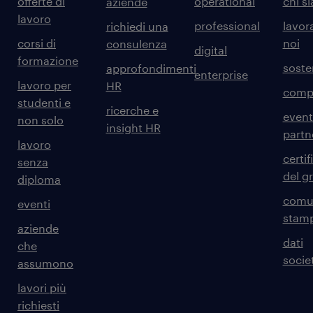
offerte di
operational
chi s
aziende
lavoro
professional
lavor
richiedi una
corsi di
noi
consulenza
digital
formazione
sosten
approfondimenti
enterprise
lavoro per
HR
comp
studenti e
ricerche e
event
non solo
insight HR
partn
lavoro
certif
senza
del g
diploma
comun
eventi
stam
aziende
dati
che
societ
assumono
lavori più
richiesti