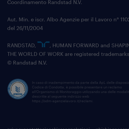
Coordinamento Randstad N.V.
Aut. Min. e iscr. Albo Agenzie per il Lavoro n° 11
del 26/11/2004
RANDSTAD,
, HUMAN FORWARD and SHAPI
THE WORLD OF WORK are registered trademarks
© Randstad N.V.
In caso di inadempimento da parte della ApL delle disposiz
Codice di Condotta, è possibile presentare un reclamo
all’Organismo di Monitoraggio utilizzando una delle modali
descritte al seguente indirizzo web
https://odm-agenzielavoro.it/reclami
.