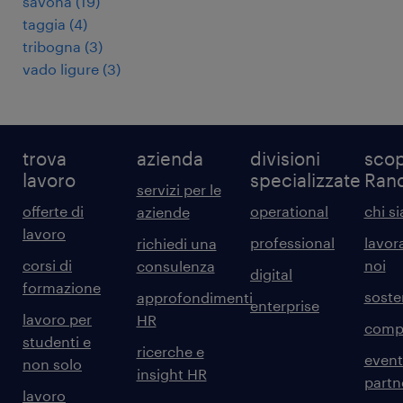
savona
(
19
)
taggia
(
4
)
tribogna
(
3
)
vado ligure
(
3
)
trova
azienda
divisioni
scop
lavoro
specializzate
Ran
servizi per le
offerte di
operational
chi s
aziende
lavoro
professional
lavor
richiedi una
corsi di
noi
consulenza
digital
formazione
sosten
approfondimenti
enterprise
lavoro per
HR
comp
studenti e
ricerche e
event
non solo
insight HR
partn
lavoro