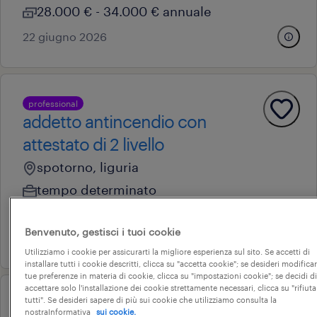
28.000 € - 34.000 € annuale
22 giugno 2026
professional
addetto antincendio con
attestato di 2 livello
spotorno, liguria
tempo determinato
22.000 € - 28.000 € annuale
Benvenuto, gestisci i tuoi cookie
25 giugno 2026
Utilizziamo i cookie per assicurarti la migliore esperienza sul sito. Se accetti di
installare tutti i cookie descritti, clicca su "accetta cookie"; se desideri modificar
tue preferenze in materia di cookie, clicca su "impostazioni cookie"; se decidi di
accettare solo l'installazione dei cookie strettamente necessari, clicca su "rifiuta
tutti". Se desideri sapere di più sui cookie che utilizziamo consulta la
operational
nostraInformativa
sui cookie.