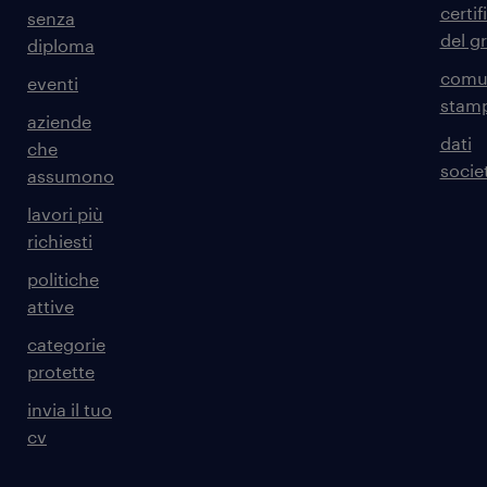
certif
senza
del g
diploma
comun
eventi
stam
aziende
dati
che
societ
assumono
lavori più
richiesti
politiche
attive
categorie
protette
invia il tuo
cv