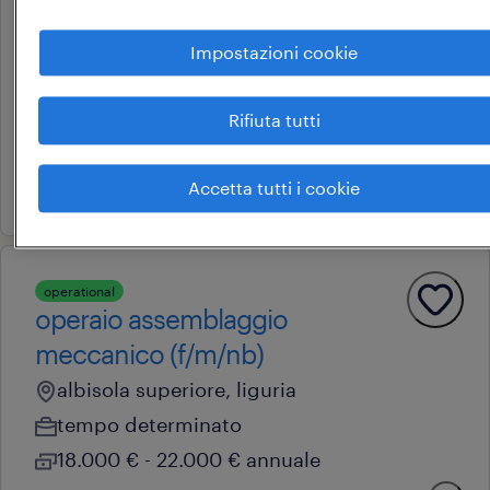
responsabile punto vendita
(f/m/nb)
Impostazioni cookie
savona, liguria
tempo indeterminato
Rifiuta tutti
34.000 € - 40.000 € annuale
Accetta tutti i cookie
30 giugno 2026
operational
operaio assemblaggio
meccanico (f/m/nb)
albisola superiore, liguria
tempo determinato
18.000 € - 22.000 € annuale