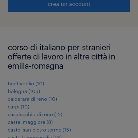
crea un account
corso-di-italiano-per-stranieri
offerte di lavoro in altre città in
emilia-romagna
bentivoglio
(
10
)
bologna
(
105
)
calderara di reno
(
10
)
carpi
(
10
)
casalecchio di reno
(
12
)
castel maggiore
(
8
)
castel san pietro terme
(
15
)
castelfranco emilia
(
18
)