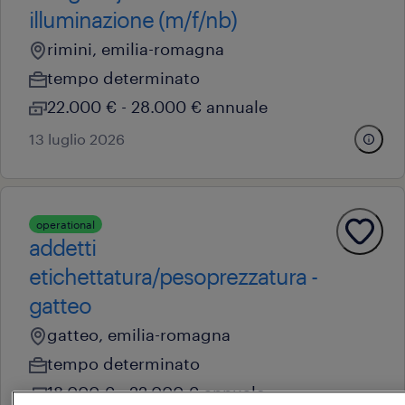
illuminazione (m/f/nb)
rimini, emilia-romagna
tempo determinato
22.000 € - 28.000 € annuale
13 luglio 2026
operational
addetti
etichettatura/pesoprezzatura -
gatteo
gatteo, emilia-romagna
tempo determinato
18.000 € - 22.000 € annuale