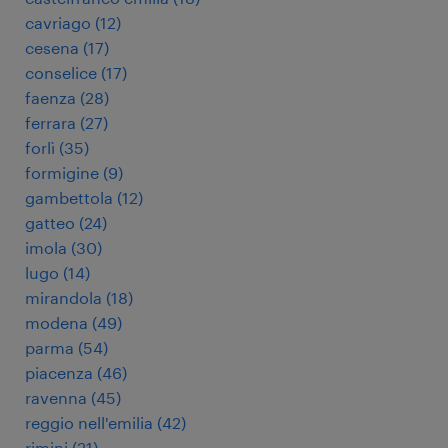
cavriago
(
12
)
cesena
(
17
)
conselice
(
17
)
faenza
(
28
)
ferrara
(
27
)
forlì
(
35
)
formigine
(
9
)
gambettola
(
12
)
gatteo
(
24
)
imola
(
30
)
lugo
(
14
)
mirandola
(
18
)
modena
(
49
)
parma
(
54
)
piacenza
(
46
)
ravenna
(
45
)
reggio nell'emilia
(
42
)
rimini
(
21
)