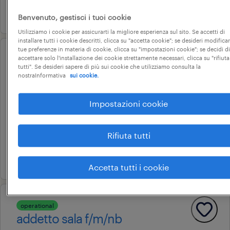
20 luglio 2026
Benvenuto, gestisci i tuoi cookie
Utilizziamo i cookie per assicurarti la migliore esperienza sul sito. Se accetti di
installare tutti i cookie descritti, clicca su "accetta cookie"; se desideri modificar
tue preferenze in materia di cookie, clicca su "impostazioni cookie"; se decidi di
accettare solo l'installazione dei cookie strettamente necessari, clicca su "rifiuta
operational
tutti". Se desideri sapere di più sui cookie che utilizziamo consulta la
addetto confezionamento
nostraInformativa
sui cookie.
alimentare - fettine
Impostazioni cookie
gatteo, emilia-romagna
tempo determinato
Rifiuta tutti
18.000 € - 22.000 € annuale
3 luglio 2026
Accetta tutti i cookie
operational
addetto sala f/m/nb