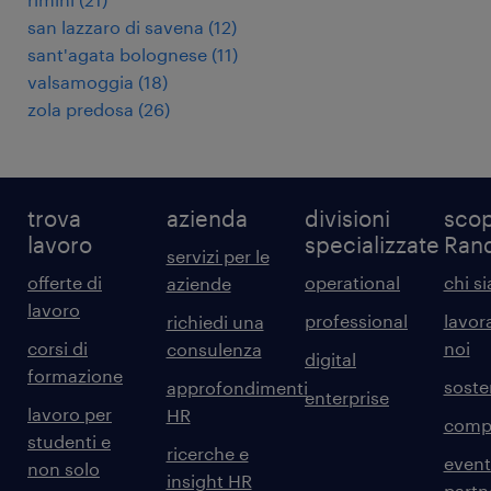
san lazzaro di savena
(
12
)
sant'agata bolognese
(
11
)
valsamoggia
(
18
)
zola predosa
(
26
)
trova
azienda
divisioni
scop
lavoro
specializzate
Ran
servizi per le
offerte di
operational
chi s
aziende
lavoro
professional
lavor
richiedi una
corsi di
noi
consulenza
digital
formazione
sosten
approfondimenti
enterprise
lavoro per
HR
comp
studenti e
ricerche e
event
non solo
insight HR
partn