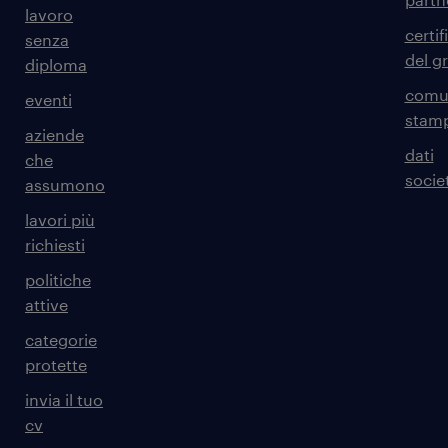
lavoro
certif
senza
del g
diploma
comun
eventi
stam
aziende
dati
che
societ
assumono
lavori più
richiesti
politiche
attive
categorie
protette
invia il tuo
cv