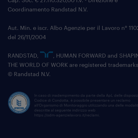
Cap. Soc. € 27.110.320,00 i.v. - Direzione e
Coordinamento Randstad N.V.
Aut. Min. e iscr. Albo Agenzie per il Lavoro n° 11
del 26/11/2004
RANDSTAD,
, HUMAN FORWARD and SHAPI
THE WORLD OF WORK are registered trademarks
© Randstad N.V.
In caso di inadempimento da parte della ApL delle disposiz
Codice di Condotta, è possibile presentare un reclamo
all’Organismo di Monitoraggio utilizzando una delle modali
descritte al seguente indirizzo web
https://odm-agenzielavoro.it/reclami
.