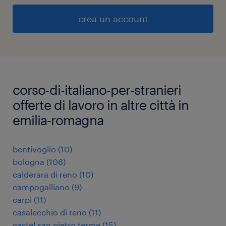
crea un account
corso-di-italiano-per-stranieri
offerte di lavoro in altre città in
emilia-romagna
bentivoglio
(
10
)
bologna
(
106
)
calderara di reno
(
10
)
campogalliano
(
9
)
carpi
(
11
)
casalecchio di reno
(
11
)
castel san pietro terme
(
15
)