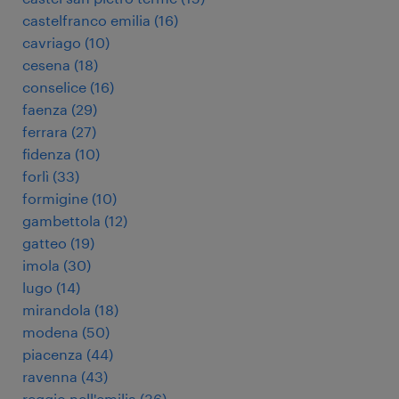
castelfranco emilia
(
16
)
cavriago
(
10
)
cesena
(
18
)
conselice
(
16
)
faenza
(
29
)
ferrara
(
27
)
fidenza
(
10
)
forlì
(
33
)
formigine
(
10
)
gambettola
(
12
)
gatteo
(
19
)
imola
(
30
)
lugo
(
14
)
mirandola
(
18
)
modena
(
50
)
piacenza
(
44
)
ravenna
(
43
)
reggio nell'emilia
(
36
)