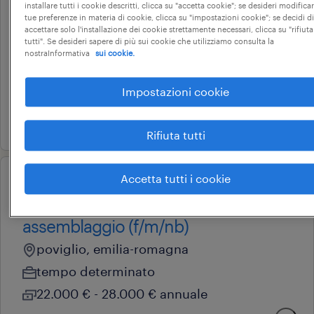
installare tutti i cookie descritti, clicca su "accetta cookie"; se desideri modificar
tue preferenze in materia di cookie, clicca su "impostazioni cookie"; se decidi di
campegine, emilia-romagna
accettare solo l'installazione dei cookie strettamente necessari, clicca su "rifiuta
tutti". Se desideri sapere di più sui cookie che utilizziamo consulta la
tempo determinato
nostraInformativa
sui cookie.
22.000 € - 28.000 € annuale
Impostazioni cookie
dhl express (italy) srl
13 luglio 2026
Rifiuta tutti
Accetta tutti i cookie
operational
addetto imballaggio -
assemblaggio (f/m/nb)
poviglio, emilia-romagna
tempo determinato
22.000 € - 28.000 € annuale