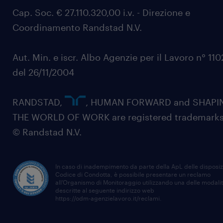
Cap. Soc. € 27.110.320,00 i.v. - Direzione e
Coordinamento Randstad N.V.
Aut. Min. e iscr. Albo Agenzie per il Lavoro n° 11
del 26/11/2004
RANDSTAD,
, HUMAN FORWARD and SHAPI
THE WORLD OF WORK are registered trademarks
© Randstad N.V.
In caso di inadempimento da parte della ApL delle disposiz
Codice di Condotta, è possibile presentare un reclamo
all’Organismo di Monitoraggio utilizzando una delle modali
descritte al seguente indirizzo web
https://odm-agenzielavoro.it/reclami
.