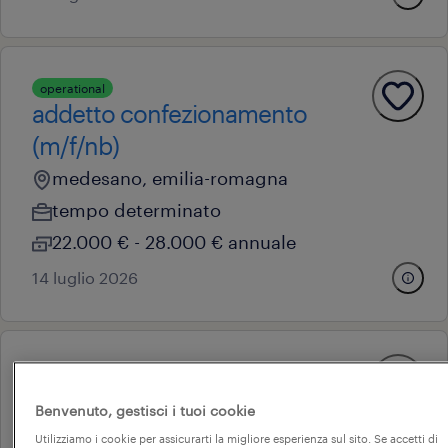
operational
addetto confezionamento
(m/f/nb)
medesano, emilia-romagna
tempo determinato
22.000 € - 28.000 € annuale
14 luglio 2026
operational
addetto alla logistica - pt
Benvenuto, gestisci i tuoi cookie
pomeridiano (m/f/nb)
Utilizziamo i cookie per assicurarti la migliore esperienza sul sito. Se accetti di