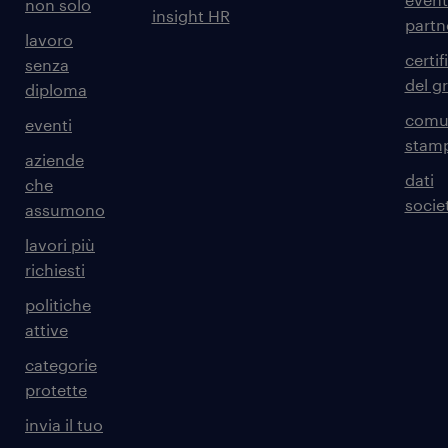
non solo
insight HR
partn
lavoro
certif
senza
del g
diploma
comun
eventi
stam
aziende
dati
che
societ
assumono
lavori più
richiesti
politiche
attive
categorie
protette
invia il tuo