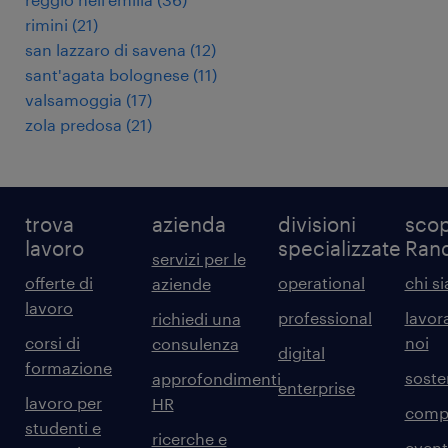
rimini
(
21
)
san lazzaro di savena
(
12
)
sant'agata bolognese
(
11
)
valsamoggia
(
17
)
zola predosa
(
21
)
trova
azienda
divisioni
scop
lavoro
specializzate
Ran
servizi per le
offerte di
operational
chi s
aziende
lavoro
professional
lavor
richiedi una
corsi di
noi
consulenza
digital
formazione
sosten
approfondimenti
enterprise
lavoro per
HR
comp
studenti e
ricerche e
event