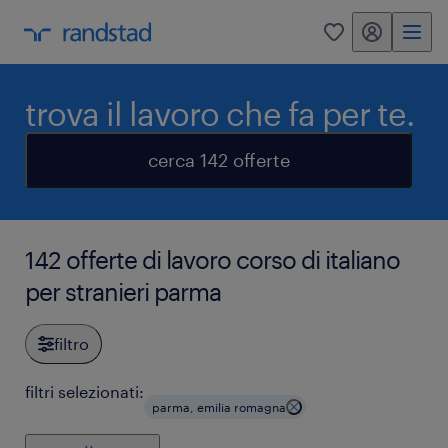
my randstad
0
trova il lavoro che fa per te.
cerca 142 offerte
142 offerte di lavoro corso di italiano
per stranieri parma
filtro
filtri selezionati:
parma, emilia romagna