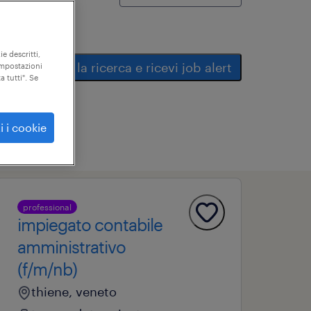
ie descritti,
salva la ricerca e ricevi job alert
"impostazioni
a tutti". Se
i i cookie
professional
impiegato contabile
amministrativo
(f/m/nb)
thiene, veneto