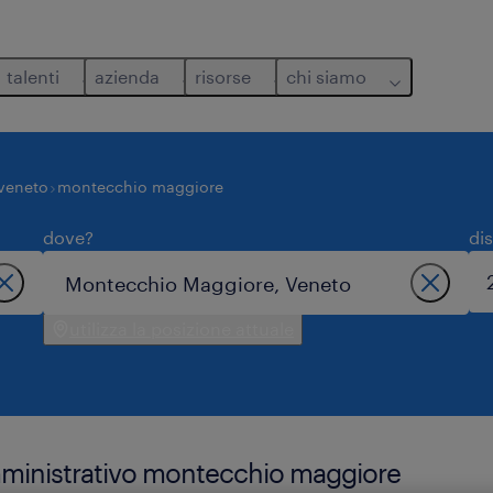
talenti
azienda
risorse
chi siamo
veneto
montecchio maggiore
dove?
di
utilizza la posizione attuale
amministrativo montecchio maggiore