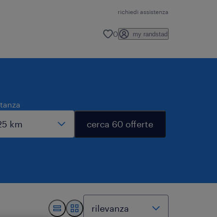
richiedi assistenza
0
my randstad
stanza
cerca 60 offerte