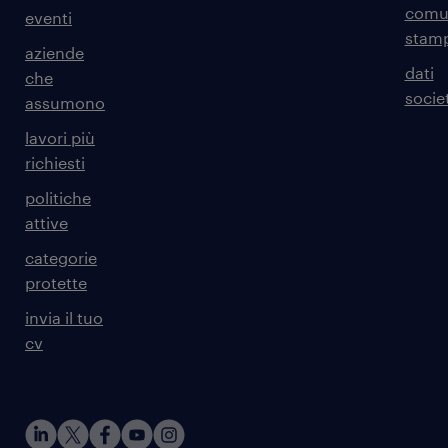
comun
eventi
stam
aziende
dati
che
societ
assumono
lavori più
richiesti
politiche
attive
categorie
protette
invia il tuo
cv