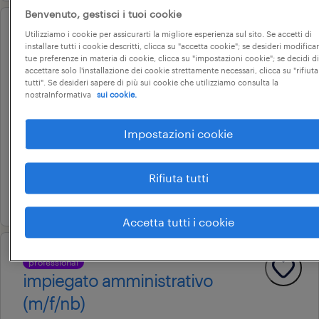
Benvenuto, gestisci i tuoi cookie
Utilizziamo i cookie per assicurarti la migliore esperienza sul sito. Se accetti di
professional
installare tutti i cookie descritti, clicca su "accetta cookie"; se desideri modificar
impiegato amministrativo part
tue preferenze in materia di cookie, clicca su "impostazioni cookie"; se decidi di
accettare solo l'installazione dei cookie strettamente necessari, clicca su "rifiuta
time - sostituzione maternità
tutti". Se desideri sapere di più sui cookie che utilizziamo consulta la
nostraInformativa
sui cookie.
(m/f/nb)
san martino di lupari, veneto
Impostazioni cookie
tempo determinato
22.000 € - 28.000 € annuale
Rifiuta tutti
22 giugno 2026
Accetta tutti i cookie
professional
impiegato amministrativo
(m/f/nb)