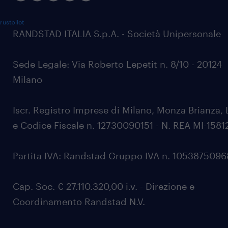
rustpilot
RANDSTAD ITALIA S.p.A. - Società Unipersonale
Sede Legale: Via Roberto Lepetit n. 8/10 - 20124
Milano
Iscr. Registro Imprese di Milano, Monza Brianza, 
e Codice Fiscale n. 12730090151 - N. REA MI-1581
Partita IVA: Randstad Gruppo IVA n. 105387509
Cap. Soc. € 27.110.320,00 i.v. - Direzione e
Coordinamento Randstad N.V.