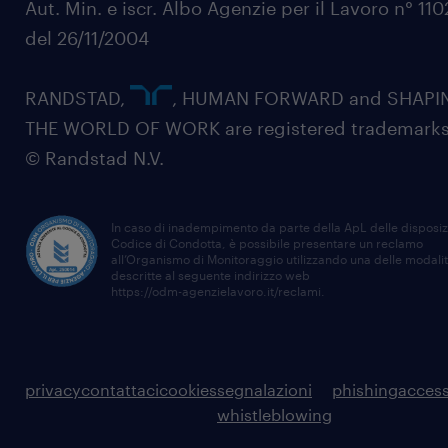
Aut. Min. e iscr. Albo Agenzie per il Lavoro n° 11
del 26/11/2004
RANDSTAD,
, HUMAN FORWARD and SHAPI
THE WORLD OF WORK are registered trademarks
© Randstad N.V.
In caso di inadempimento da parte della ApL delle disposiz
Codice di Condotta, è possibile presentare un reclamo
all’Organismo di Monitoraggio utilizzando una delle modali
descritte al seguente indirizzo web
https://odm-agenzielavoro.it/reclami
.
privacy
contattaci
cookies
segnalazioni
phishing
access
whistleblowing