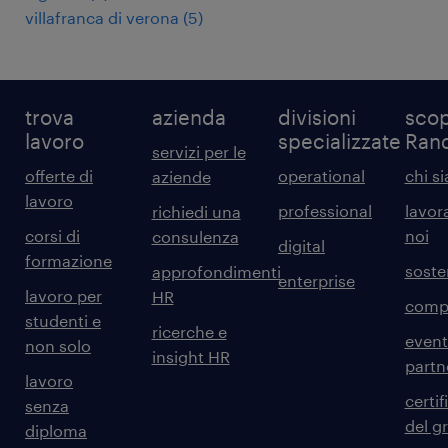
villafranca di verona
(
5
)
trova
azienda
divisioni
scop
lavoro
specializzate
Ran
servizi per le
offerte di
operational
chi s
aziende
lavoro
professional
lavor
richiedi una
corsi di
noi
consulenza
digital
formazione
sosten
approfondimenti
enterprise
lavoro per
HR
comp
studenti e
ricerche e
event
non solo
insight HR
partn
lavoro
certif
senza
del g
diploma