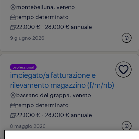
montebelluna, veneto
tempo determinato
22.000 € - 28.000 € annuale
9 giugno 2026
professional
impiegato/a fatturazione e
rilevamento magazzino (f/m/nb)
bassano del grappa, veneto
tempo determinato
22.000 € - 28.000 € annuale
8 maggio 2026