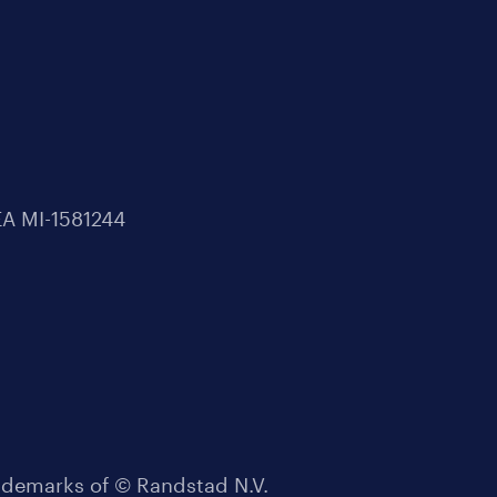
REA MI-1581244
emarks of © Randstad N.V.