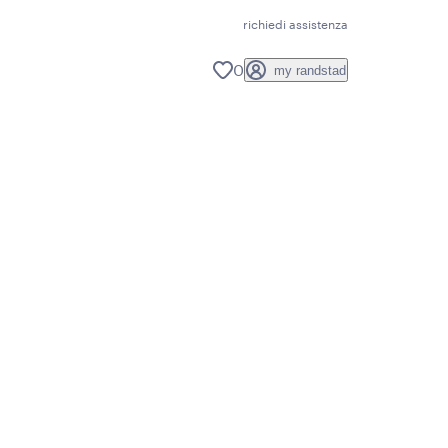
richiedi assistenza
0
my randstad