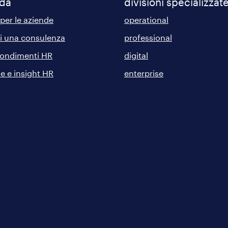
nda
divisioni specializzat
 per le aziende
operational
di una consulenza
professional
ondimenti HR
digital
he e insight HR
enterprise