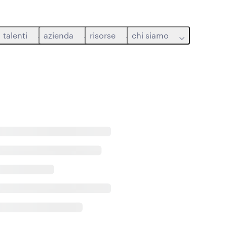
talenti
azienda
risorse
chi siamo