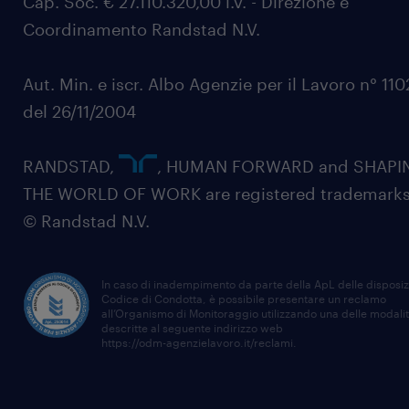
Cap. Soc. € 27.110.320,00 i.v. - Direzione e
Coordinamento Randstad N.V.
Aut. Min. e iscr. Albo Agenzie per il Lavoro n° 11
del 26/11/2004
RANDSTAD,
, HUMAN FORWARD and SHAPI
THE WORLD OF WORK are registered trademarks
© Randstad N.V.
In caso di inadempimento da parte della ApL delle disposiz
Codice di Condotta, è possibile presentare un reclamo
all’Organismo di Monitoraggio utilizzando una delle modali
descritte al seguente indirizzo web
https://odm-agenzielavoro.it/reclami
.