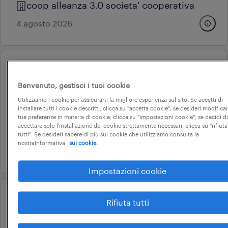
coop alleanza 3.0 societa' cooperativa
4 agosto 2026
operational
addetto alle vendite (f/m/nb)
Benvenuto, gestisci i tuoi cookie
treviso, veneto
Utilizziamo i cookie per assicurarti la migliore esperienza sul sito. Se accetti di
installare tutti i cookie descritti, clicca su "accetta cookie"; se desideri modificar
tempo determinato
tue preferenze in materia di cookie, clicca su "impostazioni cookie"; se decidi di
accettare solo l'installazione dei cookie strettamente necessari, clicca su "rifiuta
22.000 € - 28.000 € annuale
tutti". Se desideri sapere di più sui cookie che utilizziamo consulta la
nostraInformativa
sui cookie.
3 agosto 2026
Impostazioni cookie
operational
Rifiuta tutti
addetto alle vendite gdo