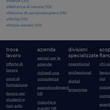
vicenza
(
35
)
villafranca di verona
(
13
)
villanova di camposampiero
(
16
)
villorba
(
15
)
vittorio veneto
(
10
)
trova
azienda
divisioni
scop
lavoro
specializzate
Ran
servizi per le
offerte di
operational
chi s
aziende
lavoro
professional
lavor
richiedi una
corsi di
noi
consulenza
digital
formazione
sosten
approfondimenti
enterprise
lavoro per
HR
comp
studenti e
ricerche e
event
non solo
insight HR