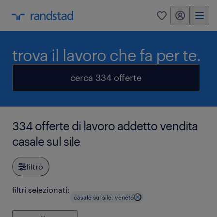
my randstad
0
trova il lavoro che fa per te.
cerca 334 offerte
334 offerte di lavoro addetto vendita
casale sul sile
filtro
filtri selezionati:
casale sul sile, veneto