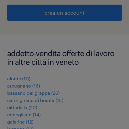
crea un account
addetto-vendita offerte di lavoro
in altre città in veneto
alonte
(
10
)
arcugnano
(
16
)
bassano del grappa
(
26
)
carmignano di brenta
(
15
)
cittadella
(
20
)
conegliano
(
14
)
gaiarine
(
12
)
legnago
(
12
)