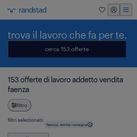
my randstad
0
trova il lavoro che fa per te.
cerca 153 offerte
153 offerte di lavoro addetto vendita
faenza
filtro
filtri selezionati:
faenza, emilia romagna