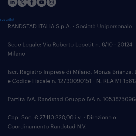
rustpilot
RANDSTAD ITALIA S.p.A. - Società Unipersonale
Sede Legale: Via Roberto Lepetit n. 8/10 - 20124
Milano
Iscr. Registro Imprese di Milano, Monza Brianza, 
e Codice Fiscale n. 12730090151 - N. REA MI-1581
Partita IVA: Randstad Gruppo IVA n. 105387509
Cap. Soc. € 27.110.320,00 i.v. - Direzione e
Coordinamento Randstad N.V.