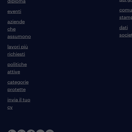
diploma
comun
eventi
stam
aziende
dati
che
societ
assumono
lavori più
richiesti
politiche
attive
categorie
protette
invia il tuo
cv