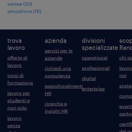
varese
(
20
)
vimodrone
(
16
)
trova
azienda
divisioni
scop
lavoro
specializzate
Ran
servizi per le
offerte di
operational
chi s
aziende
lavoro
professional
lavor
richiedi una
corsi di
noi
consulenza
digital
formazione
sosten
approfondimenti
enterprise
lavoro per
HR
comp
studenti e
ricerche e
event
non solo
insight HR
partn
lavoro
certif
senza
del g