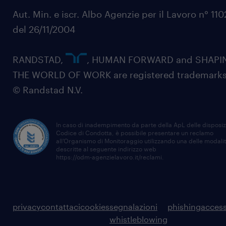
Aut. Min. e iscr. Albo Agenzie per il Lavoro n° 11
del 26/11/2004
RANDSTAD,
, HUMAN FORWARD and SHAPI
THE WORLD OF WORK are registered trademarks
© Randstad N.V.
In caso di inadempimento da parte della ApL delle disposiz
Codice di Condotta, è possibile presentare un reclamo
all’Organismo di Monitoraggio utilizzando una delle modali
descritte al seguente indirizzo web
https://odm-agenzielavoro.it/reclami
.
privacy
contattaci
cookies
segnalazioni
phishing
access
whistleblowing