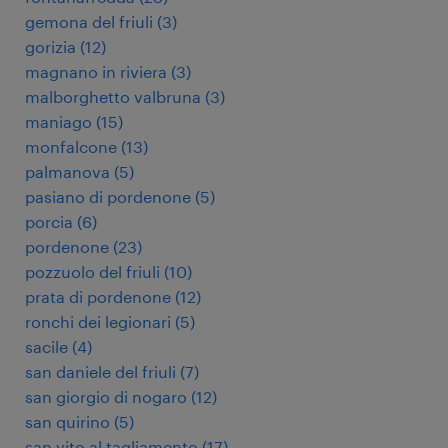
gemona del friuli
(
3
)
gorizia
(
12
)
magnano in riviera
(
3
)
malborghetto valbruna
(
3
)
maniago
(
15
)
monfalcone
(
13
)
palmanova
(
5
)
pasiano di pordenone
(
5
)
porcia
(
6
)
pordenone
(
23
)
pozzuolo del friuli
(
10
)
prata di pordenone
(
12
)
ronchi dei legionari
(
5
)
sacile
(
4
)
san daniele del friuli
(
7
)
san giorgio di nogaro
(
12
)
san quirino
(
5
)
san vito al tagliamento
(
17
)