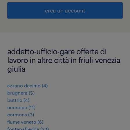
crea un account
addetto-ufficio-gare offerte di
lavoro in altre città in friuli-venezia
giulia
azzano decimo
(
4
)
brugnera
(
5
)
buttrio
(
4
)
codroipo
(
11
)
cormons
(
3
)
fiume veneto
(
6
)
fontanafredda
(
23
)