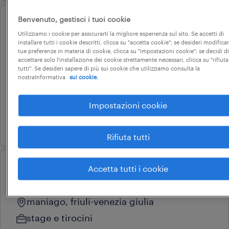
Benvenuto, gestisci i tuoi cookie
operational
Utilizziamo i cookie per assicurarti la migliore esperienza sul sito. Se accetti di
impiegato tecnico distinte base
installare tutti i cookie descritti, clicca su "accetta cookie"; se desideri modificar
tue preferenze in materia di cookie, clicca su "impostazioni cookie"; se decidi di
(m/f/nb)
accettare solo l'installazione dei cookie strettamente necessari, clicca su "rifiuta
tutti". Se desideri sapere di più sui cookie che utilizziamo consulta la
pordenone, friuli-venezia giulia
nostraInformativa
sui cookie.
tempo indeterminato
28.000 € - 34.000 € annuale
Impostazioni cookie
23 giugno 2026
Rifiuta tutti
Accetta tutti i cookie
professional
stage - risorse umane
maniago, friuli-venezia giulia
stage e tirocini