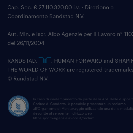
Cap. Soc. € 27.110.320,00 i.v. - Direzione e
Coordinamento Randstad N.V.
Aut. Min. e iscr. Albo Agenzie per il Lavoro n° 11
del 26/11/2004
RANDSTAD,
, HUMAN FORWARD and SHAPI
THE WORLD OF WORK are registered trademarks
© Randstad N.V.
In caso di inadempimento da parte della ApL delle disposiz
Codice di Condotta, è possibile presentare un reclamo
all’Organismo di Monitoraggio utilizzando una delle modali
descritte al seguente indirizzo web
https://odm-agenzielavoro.it/reclami
.