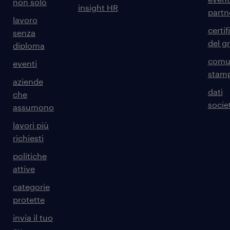
non solo
insight HR
partn
lavoro
certif
senza
del g
diploma
comun
eventi
stam
aziende
dati
che
societ
assumono
lavori più
richiesti
politiche
attive
categorie
protette
invia il tuo