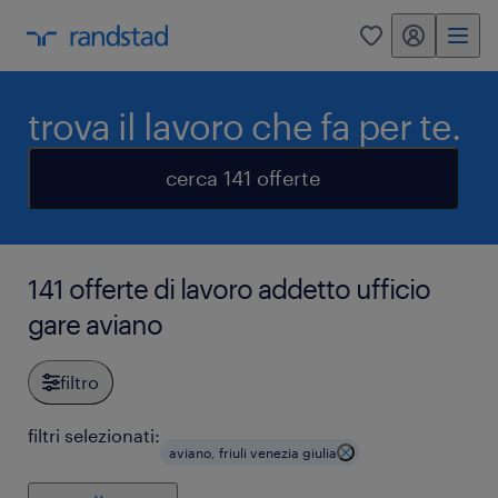
my randstad
0
trova il lavoro che fa per te.
cerca 141 offerte
141 offerte di lavoro addetto ufficio
gare aviano
filtro
filtri selezionati:
aviano, friuli venezia giulia