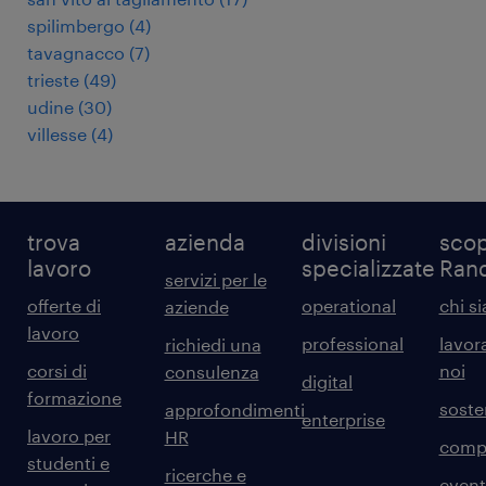
spilimbergo
(
4
)
tavagnacco
(
7
)
trieste
(
49
)
udine
(
30
)
villesse
(
4
)
trova
azienda
divisioni
scop
lavoro
specializzate
Ran
servizi per le
offerte di
operational
chi s
aziende
lavoro
professional
lavor
richiedi una
corsi di
noi
consulenza
digital
formazione
sosten
approfondimenti
enterprise
lavoro per
HR
comp
studenti e
ricerche e
event