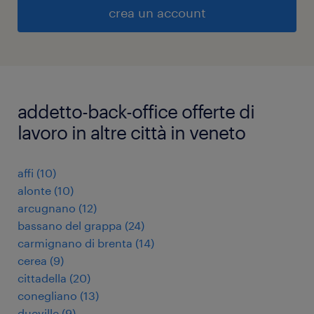
crea un account
addetto-back-office offerte di
lavoro in altre città in veneto
affi
(
10
)
alonte
(
10
)
arcugnano
(
12
)
bassano del grappa
(
24
)
carmignano di brenta
(
14
)
cerea
(
9
)
cittadella
(
20
)
conegliano
(
13
)
dueville
(
9
)