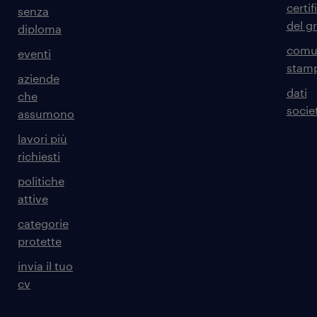
certif
senza
del g
diploma
comun
eventi
stam
aziende
dati
che
societ
assumono
lavori più
richiesti
politiche
attive
categorie
protette
invia il tuo
cv