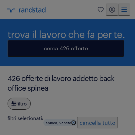
my randstad
0
trova il lavoro che fa per te.
cerca 426 offerte
426 offerte di lavoro addetto back
office spinea
filtro
filtri selezionati:
cancella tutto
spinea, veneto