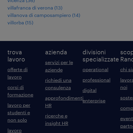
vicenza
(
36
)
villafranca di verona
(
13
)
villanova di camposampiero
(
14
)
villorba
(
15
)
trova
azienda
divisioni
scop
lavoro
specializzate
Ran
servizi per le
offerte di
operational
chi s
aziende
lavoro
professional
lavor
richiedi una
corsi di
noi
consulenza
digital
formazione
sosten
approfondimenti
enterprise
lavoro per
HR
comp
studenti e
ricerche e
event
non solo
insight HR
partn
lavoro