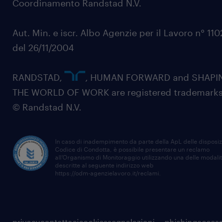
Coordinamento Randstad N.V.
Aut. Min. e iscr. Albo Agenzie per il Lavoro n° 11
del 26/11/2004
RANDSTAD,
, HUMAN FORWARD and SHAPI
THE WORLD OF WORK are registered trademarks
© Randstad N.V.
In caso di inadempimento da parte della ApL delle disposiz
Codice di Condotta, è possibile presentare un reclamo
all’Organismo di Monitoraggio utilizzando una delle modali
descritte al seguente indirizzo web
https://odm-agenzielavoro.it/reclami
.
privacy
contattaci
cookies
segnalazioni
phishing
access