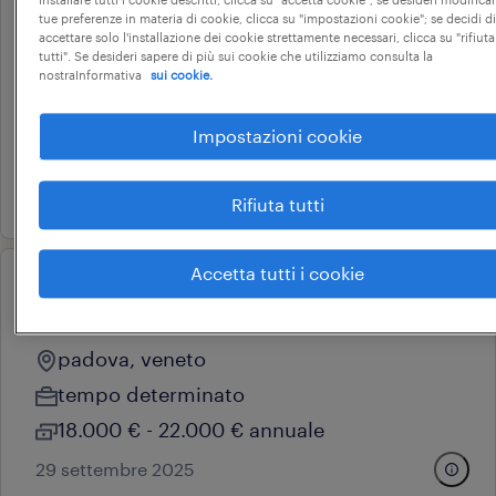
professional
tue preferenze in materia di cookie, clicca su "impostazioni cookie"; se decidi di
back office estero (f/m/nb)
accettare solo l'installazione dei cookie strettamente necessari, clicca su "rifiuta
tutti". Se desideri sapere di più sui cookie che utilizziamo consulta la
villa del conte, veneto
nostraInformativa
sui cookie.
tempo indeterminato
Impostazioni cookie
28.000 € - 34.000 € annuale
10 luglio 2026
Rifiuta tutti
Accetta tutti i cookie
professional
addetto back office
padova, veneto
tempo determinato
18.000 € - 22.000 € annuale
29 settembre 2025