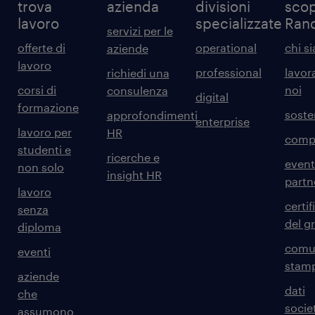
trova
azienda
divisioni
scop
lavoro
specializzate
Ran
servizi per le
offerte di
operational
chi s
aziende
lavoro
professional
lavor
richiedi una
corsi di
noi
consulenza
digital
formazione
sosten
approfondimenti
enterprise
lavoro per
HR
comp
studenti e
ricerche e
event
non solo
insight HR
partn
lavoro
certif
senza
del g
diploma
comun
eventi
stam
aziende
dati
che
societ
assumono