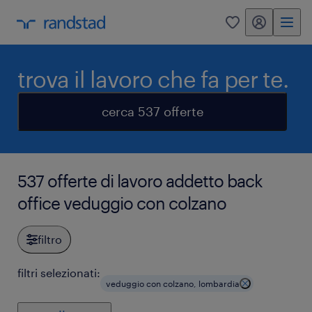
my randstad
0
trova il lavoro che fa per te.
cerca 537 offerte
537 offerte di lavoro addetto back
office veduggio con colzano
filtro
filtri selezionati:
veduggio con colzano, lombardia