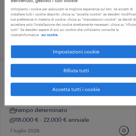
Benvenuto, gestisci i tuoi cookie
stage back office commerciale
Utilizziamo i cookie per assicurarti la migliore esperienza sul sito. Se accetti di
vimodrone, lombardia
installare tutti i cookie descritti, clicca su "accetta cookie"; se desideri modificar
tue preferenze in materia di cookie, clicca su "impostazioni cookie"; se decidi di
stage e tirocini
accettare solo l'installazione dei cookie strettamente necessari, clicca su "rifiuta
tutti". Se desideri sapere di più sui cookie che utilizziamo consulta la
15.000 € - 18.000 € annuale
nostraInformativa
sui cookie.
24 luglio 2026
Impostazioni cookie
Rifiuta tutti
professional
impiegato gestione ordini e
spedizioni (m/f/nb)
Accetta tutti i cookie
caronno pertusella, lombardia
tempo determinato
18.000 € - 22.000 € annuale
7 luglio 2026