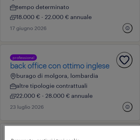
tempo determinato
18.000 € - 22.000 € annuale
17 giugno 2026
professional
back office con ottimo inglese
burago di molgora, lombardia
altre tipologie contrattuali
22.000 € - 28.000 € annuale
23 luglio 2026
professional