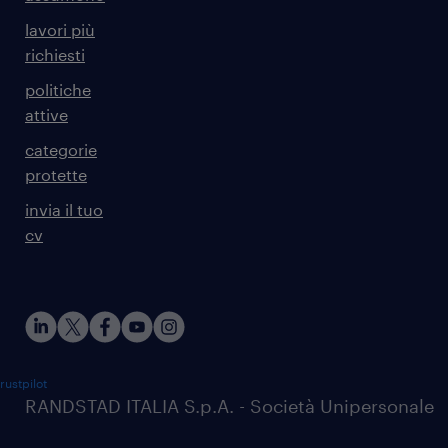
lavori più
richiesti
politiche
attive
categorie
protette
invia il tuo
cv
rustpilot
RANDSTAD ITALIA S.p.A. - Società Unipersonale