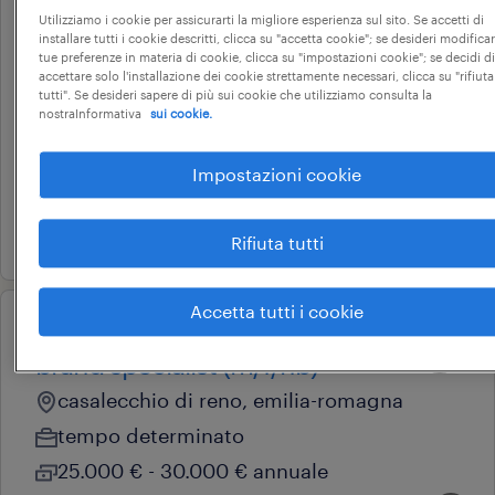
Utilizziamo i cookie per assicurarti la migliore esperienza sul sito. Se accetti di
professional
installare tutti i cookie descritti, clicca su "accetta cookie"; se desideri modificar
web marketing specialist
tue preferenze in materia di cookie, clicca su "impostazioni cookie"; se decidi di
accettare solo l'installazione dei cookie strettamente necessari, clicca su "rifiuta
(f/m/nb)
tutti". Se desideri sapere di più sui cookie che utilizziamo consulta la
nostraInformativa
sui cookie.
casalecchio di reno, emilia-romagna
tempo determinato
Impostazioni cookie
18.000 € - 22.000 € annuale
29 luglio 2026
Rifiuta tutti
Accetta tutti i cookie
professional
brand specialist (m/f/nb)
casalecchio di reno, emilia-romagna
tempo determinato
25.000 € - 30.000 € annuale