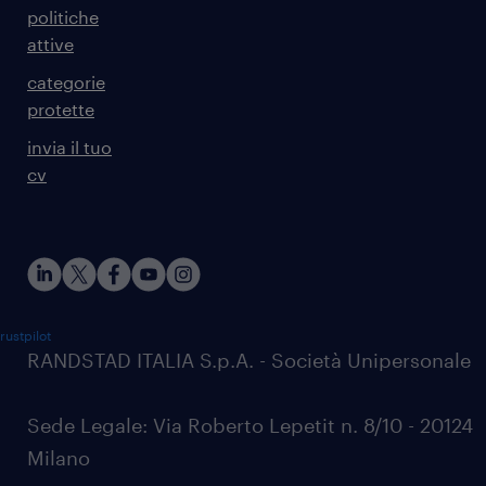
politiche
attive
categorie
protette
invia il tuo
cv
rustpilot
RANDSTAD ITALIA S.p.A. - Società Unipersonale
Sede Legale: Via Roberto Lepetit n. 8/10 - 20124
Milano