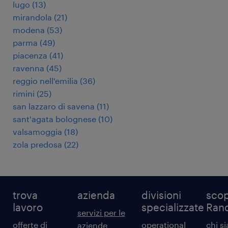
lugo
(
13
)
mirandola
(
21
)
modena
(
53
)
parma
(
49
)
piacenza
(
41
)
ravenna
(
45
)
reggio nell'emilia
(
36
)
rimini
(
25
)
san lazzaro di savena
(
11
)
sant'agata bolognese
(
10
)
valsamoggia
(
18
)
zola predosa
(
22
)
trova
azienda
divisioni
scop
lavoro
specializzate
Ran
servizi per le
offerte di
operational
chi s
aziende