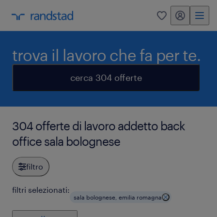
my randstad
0
trova il lavoro che fa per te.
cerca 304 offerte
304 offerte di lavoro addetto back
office sala bolognese
filtro
filtri selezionati:
sala bolognese, emilia romagna