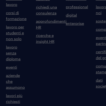
lavoro
professional
lavor
richiedi una
corsi di
noi
consulenza
digital
formazione
sosten
approfondimenti
enterprise
lavoro per
HR
comp
studenti e
ricerche e
event
non solo
insight HR
partn
lavoro
certif
senza
del g
diploma
comun
eventi
stam
aziende
dati
che
societ
assumono
lavori più
richiesti