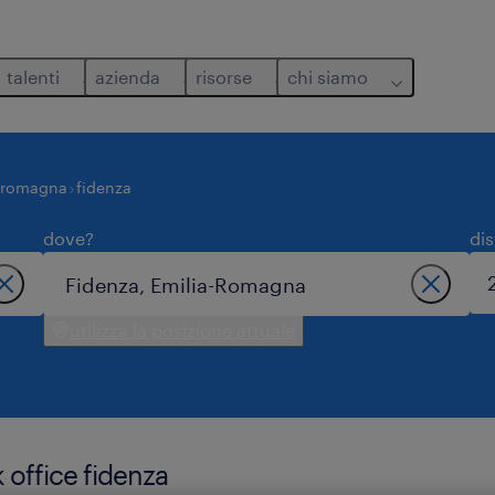
talenti
azienda
risorse
chi siamo
-romagna
fidenza
dove?
di
utilizza la posizione attuale
 office fidenza