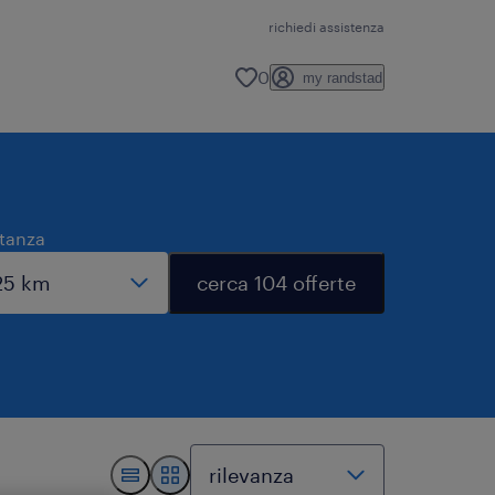
richiedi assistenza
0
my randstad
stanza
cerca 104 offerte