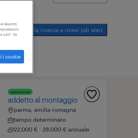
ie descritti,
salva la ricerca e ricevi job alert
"impostazioni
a tutti". Se
i i cookie
operational
addetto al montaggio
parma, emilia-romagna
tempo determinato
22.000 € - 28.000 € annuale