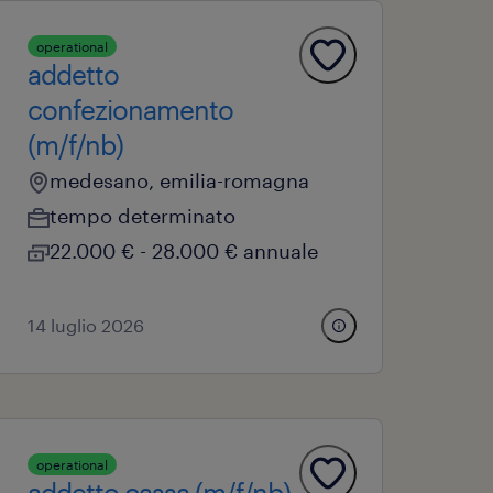
operational
addetto
confezionamento
(m/f/nb)
medesano, emilia-romagna
tempo determinato
22.000 € - 28.000 € annuale
14 luglio 2026
operational
addetto cassa (m/f/nb)