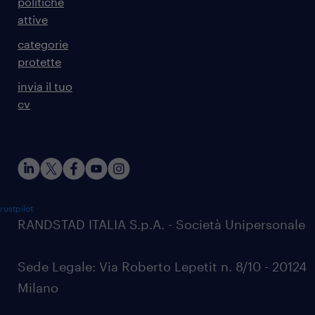
politiche
attive
categorie
protette
invia il tuo
cv
rustpilot
RANDSTAD ITALIA S.p.A. - Società Unipersonale
Sede Legale: Via Roberto Lepetit n. 8/10 - 20124
Milano