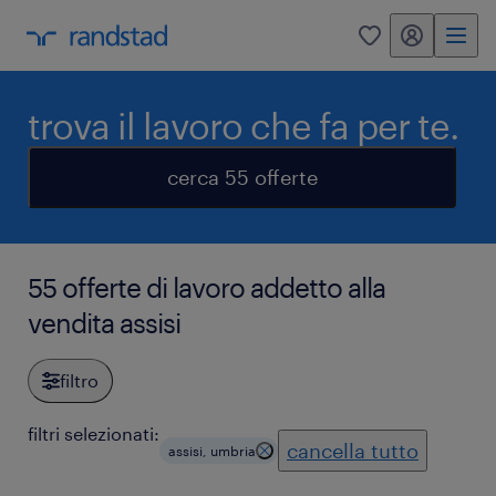
my randstad
0
trova il lavoro che fa per te.
cerca 55 offerte
55 offerte di lavoro addetto alla
vendita assisi
filtro
filtri selezionati:
cancella tutto
assisi, umbria