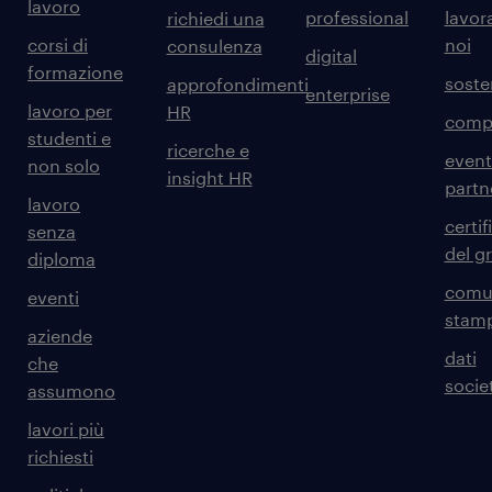
lavoro
professional
lavor
richiedi una
corsi di
noi
consulenza
digital
formazione
sosten
approfondimenti
enterprise
lavoro per
HR
comp
studenti e
ricerche e
event
non solo
insight HR
partn
lavoro
certif
senza
del g
diploma
comun
eventi
stam
aziende
dati
che
societ
assumono
lavori più
richiesti